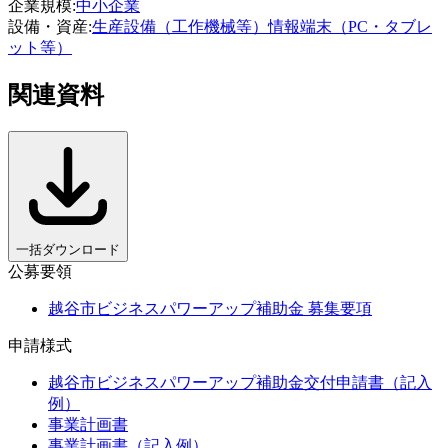
企業規模
:
中小企業
設備・資産
:
生産設備（工作機械等）
情報端末（PC・タブレ
ット等）
関連資料
一括ダウンロード
公募要領
越谷市ビジネスパワーアップ補助金 募集要項
申請様式
越谷市ビジネスパワーアップ補助金交付申請書（記入
例）
事業計画書
事業計画書（記入例）