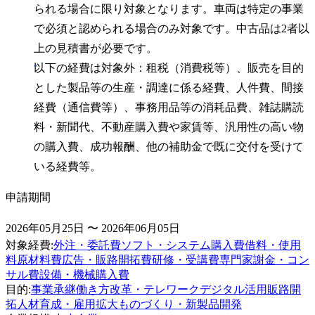
られる場合に限り対象となります。車両は特定の事業
で必須と認められる場合のみ対象です。中古品は2者以
上の見積書が必要です。
以下の経費は対象外：租税（消費税等）、販売を目的
とした製品等の生産・調達に係る経費、人件費、間接
経費（通信費等）、事務用品等の消耗品費、雑誌購読
料・新聞代、不動産購入費や家賃等、汎用性の高い物
の購入費、成功報酬、他の補助金で既に交付を受けて
いる経費等。
申請期間
2026年05月25日 〜 2026年06月05日
対象経費
:
外注・委託費
ソフト・システム購入費
借料・使用
料
原材料費
広告・販路開拓費
研修・受講費
専門家謝金・コン
サル費
設備・機械購入費
目的
:
事業承継
働き方改革・テレワーク
デジタル活用
販路開
拓
人材育成・雇用拡大
ものづくり・新製品開発