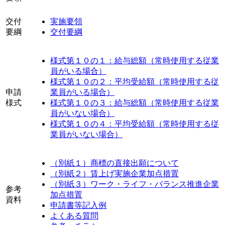
交付
実施要領
要綱
交付要綱
様式第１０の１：給与総額（常時使用する従業
員がいる場合）
様式第１０の２：平均受給額（常時使用する従
申請
業員がいる場合）
様式
様式第１０の３：給与総額（常時使用する従業
員がいない場合）
様式第１０の４：平均受給額（常時使用する従
業員がいない場合）
（別紙１）商標の直接出願について
（別紙２）賃上げ実施企業加点措置
（別紙３）ワーク・ライフ・バランス推進企業
参考
加点措置
資料
申請書等記入例
よくある質問