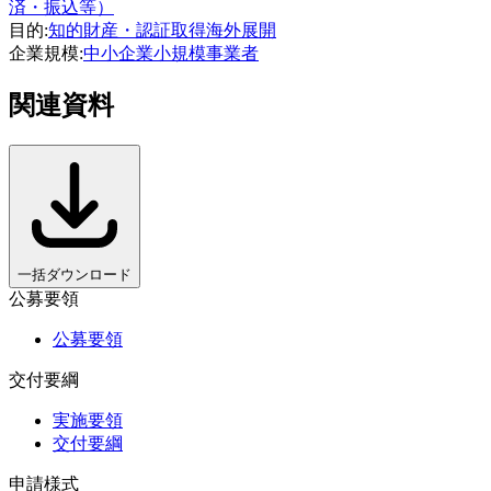
済・振込等）
目的
:
知的財産・認証取得
海外展開
企業規模
:
中小企業
小規模事業者
関連資料
一括ダウンロード
公募要領
公募要領
交付要綱
実施要領
交付要綱
申請様式