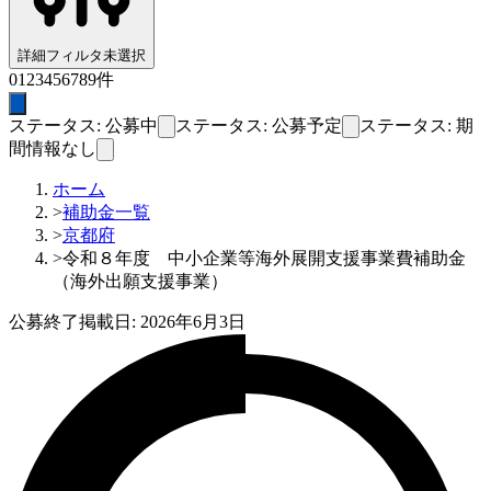
詳細フィルタ
未選択
0
1
2
3
4
5
6
7
8
9
件
ステータス: 公募中
ステータス: 公募予定
ステータス: 期
間情報なし
ホーム
>
補助金一覧
>
京都府
>
令和８年度 中小企業等海外展開支援事業費補助金
（海外出願支援事業）
公募終了
掲載日:
2026年6月3日