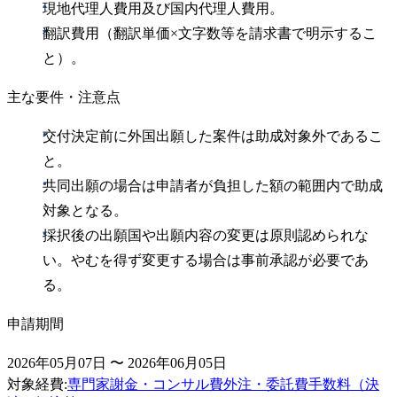
現地代理人費用及び国内代理人費用。
翻訳費用（翻訳単価×文字数等を請求書で明示するこ
と）。
主な要件・注意点
交付決定前に外国出願した案件は助成対象外であるこ
と。
共同出願の場合は申請者が負担した額の範囲内で助成
対象となる。
採択後の出願国や出願内容の変更は原則認められな
い。やむを得ず変更する場合は事前承認が必要であ
る。
申請期間
2026年05月07日 〜 2026年06月05日
対象経費
:
専門家謝金・コンサル費
外注・委託費
手数料（決