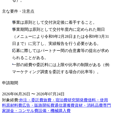
る）。
主な要件・注意点
事業は原則として交付決定後に着手すること。
事業期間は原則として交付年度内に定められた期日
（メニューにより令和9年2月28日または令和9年3月31
日まで）に完了し、実績報告を行う必要がある。
応募に際してはパートナー間の合意書等の提出が求め
られることがある。
一部の経費や委託料には上限や比率の制限がある（例:
マーケティング調査を委託する場合の比率等）。
申請期間
2026年06月26日 〜 2026年07月24日
対象経費
:
外注・委託費
旅費・宿泊費
研究開発費
借料・使用
料
原材料費
広告・販路開拓費
通信運搬費
資材・消耗品費
専門
家謝金・コンサル費
設備・機械購入費