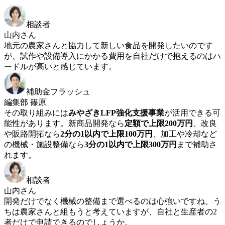
相談者
山内さん
地元の農家さんと協力して新しい食品を開発したいのです
が、試作や設備導入にかかる費用を自社だけで抱えるのはハ
ードルが高いと感じています。
補助金フラッシュ
編集部 篠原
その取り組みには
みやざきLFP強化支援事業
が活用できる可
能性があります。新商品開発なら
定額で上限200万円
、改良
や販路開拓なら
2分の1以内で上限100万円
、加工や冷却など
の機械・施設整備なら
3分の1以内で上限300万円
まで補助さ
れます。
相談者
山内さん
開発だけでなく機械の整備まで選べるのは心強いですね。う
ちは農家さんと組もうと考えていますが、自社と生産者の2
者だけで申請できるのでしょうか。