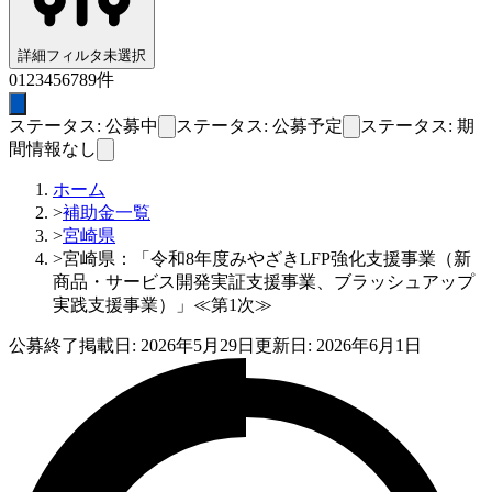
詳細フィルタ
未選択
0
1
2
3
4
5
6
7
8
9
件
ステータス: 公募中
ステータス: 公募予定
ステータス: 期
間情報なし
ホーム
>
補助金一覧
>
宮崎県
>
宮崎県：「令和8年度みやざきLFP強化支援事業（新
商品・サービス開発実証支援事業、ブラッシュアップ
実践支援事業）」≪第1次≫
公募終了
掲載日:
2026年5月29日
更新日:
2026年6月1日