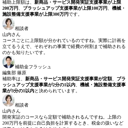
補助上限額は、
新商品・サービス開発実証支援事業が上限
200万円
、
ブラッシュアップ支援事業が上限100万円
、
機械・
施設整備支援事業が上限300万円
です。
相談者
山内さん
コースごとに上限額が分かれているのですね。実際に計画を
立てるうえで、それぞれの事業で経費の何割まで補助される
のかも知りたいです。
補助金フラッシュ
編集部 篠原
補助率は、
新商品・サービス開発実証支援事業が定額
、
ブラ
ッシュアップ支援事業が2分の1以内
、
機械・施設整備支援事
業が3分の1以内
と決められています。
相談者
山内さん
開発実証のコースなら定額で補助されるんですね。上限の
200万円を前提に自己負担を計算するとき、税金の扱いなど