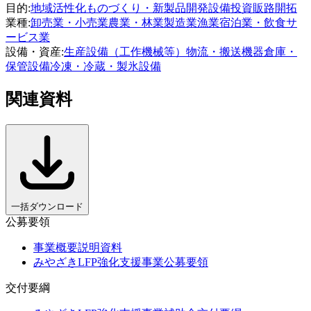
目的
:
地域活性化
ものづくり・新製品開発
設備投資
販路開拓
業種
:
卸売業・小売業
農業・林業
製造業
漁業
宿泊業・飲食サ
ービス業
設備・資産
:
生産設備（工作機械等）
物流・搬送機器
倉庫・
保管設備
冷凍・冷蔵・製氷設備
関連資料
一括ダウンロード
公募要領
事業概要説明資料
みやざきLFP強化支援事業公募要領
交付要綱