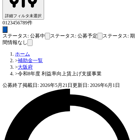
詳細フィルタ
未選択
0
1
2
3
4
5
6
7
8
9
件
ステータス: 公募中
ステータス: 公募予定
ステータス: 期
間情報なし
ホーム
>
補助金一覧
>
大阪府
>
令和8年度 利益率向上賃上げ支援事業
公募終了
掲載日:
2026年5月21日
更新日:
2026年6月1日