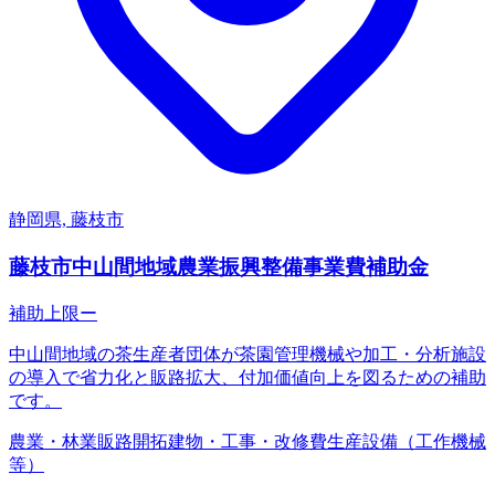
静岡県, 藤枝市
藤枝市中山間地域農業振興整備事業費補助金
補助上限
ー
中山間地域の茶生産者団体が茶園管理機械や加工・分析施設
の導入で省力化と販路拡大、付加価値向上を図るための補助
です。
農業・林業
販路開拓
建物・工事・改修費
生産設備（工作機械
等）