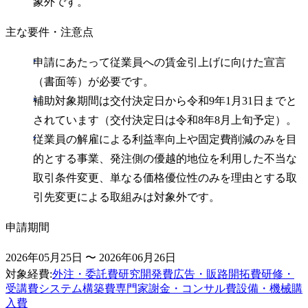
象外です。
主な要件・注意点
申請にあたって従業員への賃金引上げに向けた宣言
（書面等）が必要です。
補助対象期間は交付決定日から令和9年1月31日までと
されています（交付決定日は令和8年8月上旬予定）。
従業員の解雇による利益率向上や固定費削減のみを目
的とする事業、発注側の優越的地位を利用した不当な
取引条件変更、単なる価格優位性のみを理由とする取
引先変更による取組みは対象外です。
申請期間
2026年05月25日 〜 2026年06月26日
対象経費
:
外注・委託費
研究開発費
広告・販路開拓費
研修・
受講費
システム構築費
専門家謝金・コンサル費
設備・機械購
入費