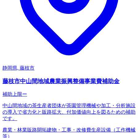
静岡県, 藤枝市
藤枝市中山間地域農業振興整備事業費補助金
補助上限
ー
中山間地域の茶生産者団体が茶園管理機械や加工・分析施設
の導入で省力化と販路拡大、付加価値向上を図るための補助
です。
農業・林業
販路開拓
建物・工事・改修費
生産設備（工作機械
等）