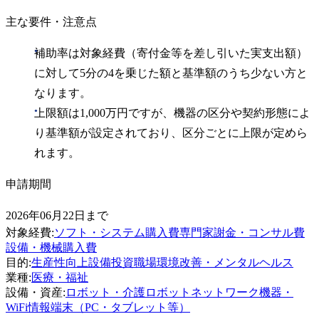
主な要件・注意点
補助率は対象経費（寄付金等を差し引いた実支出額）
に対して5分の4を乗じた額と基準額のうち少ない方と
なります。
上限額は1,000万円ですが、機器の区分や契約形態によ
り基準額が設定されており、区分ごとに上限が定めら
れます。
申請期間
2026年06月22日まで
対象経費
:
ソフト・システム購入費
専門家謝金・コンサル費
設備・機械購入費
目的
:
生産性向上
設備投資
職場環境改善・メンタルヘルス
業種
:
医療・福祉
設備・資産
:
ロボット・介護ロボット
ネットワーク機器・
WiFi
情報端末（PC・タブレット等）