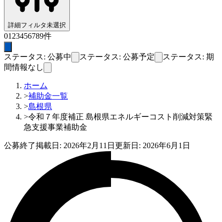
詳細フィルタ
未選択
0
1
2
3
4
5
6
7
8
9
件
ステータス: 公募中
ステータス: 公募予定
ステータス: 期
間情報なし
ホーム
>
補助金一覧
>
島根県
>
令和７年度補正 島根県エネルギーコスト削減対策緊
急支援事業補助金
公募終了
掲載日:
2026年2月11日
更新日:
2026年6月1日