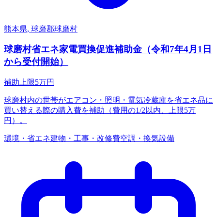
熊本県, 球磨郡球磨村
球磨村省エネ家電買換促進補助金（令和7年4月1日
から受付開始）
補助上限
5
万円
球磨村内の世帯がエアコン・照明・電気冷蔵庫を省エネ品に
買い替える際の購入費を補助（費用の1/2以内、上限5万
円）。
環境・省エネ
建物・工事・改修費
空調・換気設備