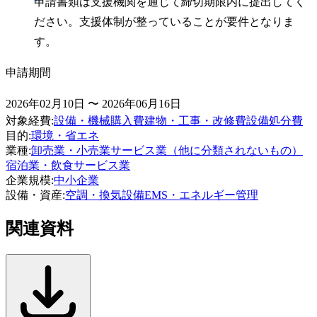
申請書類は支援機関を通じて締切期限内に提出してく
ださい。支援体制が整っていることが要件となりま
す。
申請期間
2026年02月10日 〜 2026年06月16日
対象経費
:
設備・機械購入費
建物・工事・改修費
設備処分費
目的
:
環境・省エネ
業種
:
卸売業・小売業
サービス業（他に分類されないもの）
宿泊業・飲食サービス業
企業規模
:
中小企業
設備・資産
:
空調・換気設備
EMS・エネルギー管理
関連資料