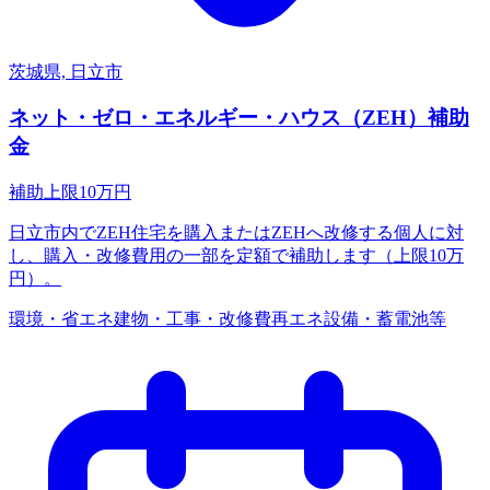
茨城県, 日立市
ネット・ゼロ・エネルギー・ハウス（ZEH）補助
金
補助上限
10
万円
日立市内でZEH住宅を購入またはZEHへ改修する個人に対
し、購入・改修費用の一部を定額で補助します（上限10万
円）。
環境・省エネ
建物・工事・改修費
再エネ設備・蓄電池等