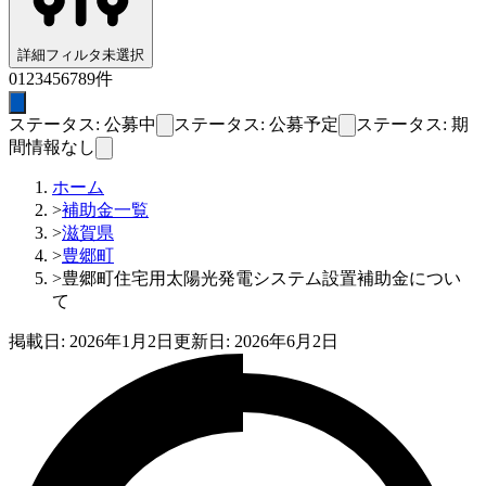
詳細フィルタ
未選択
0
1
2
3
4
5
6
7
8
9
件
ステータス: 公募中
ステータス: 公募予定
ステータス: 期
間情報なし
ホーム
>
補助金一覧
>
滋賀県
>
豊郷町
>
豊郷町住宅用太陽光発電システム設置補助金につい
て
掲載日:
2026年1月2日
更新日:
2026年6月2日