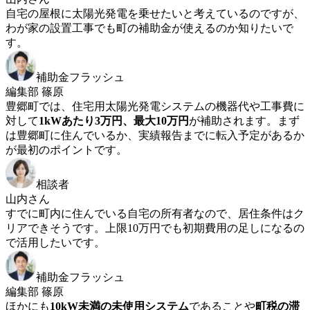
自宅の屋根に太陽光発電を乗せたいと考えているのですが、
わが家の設置工事でも町の補助金が使えるのか知りたいで
す。
補助金フラッシュ
編集部 篠原
豊郷町では、住宅用太陽光発電システムの機器代や工事費に
対して
1kWあたり3万円、最大10万円
が補助されます。まず
は豊郷町に住んでいるか、実績報告までに転入予定があるか
が最初のポイントです。
相談者
山内さん
すでに町内に住んでいる自宅の所有者なので、居住条件はク
リアできそうです。上限10万円でも初期費用の足しになるの
で活用したいです。
補助金フラッシュ
編集部 篠原
ほかにも
10kW未満の未使用システム
であることや
町税の滞