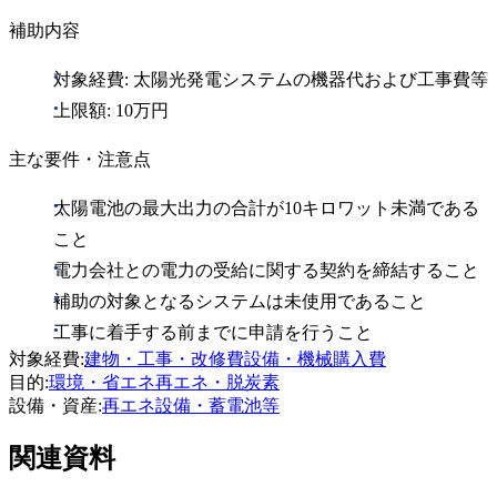
補助内容
対象経費: 太陽光発電システムの機器代および工事費等
上限額: 10万円
主な要件・注意点
太陽電池の最大出力の合計が10キロワット未満である
こと
電力会社との電力の受給に関する契約を締結すること
補助の対象となるシステムは未使用であること
工事に着手する前までに申請を行うこと
対象経費
:
建物・工事・改修費
設備・機械購入費
目的
:
環境・省エネ
再エネ・脱炭素
設備・資産
:
再エネ設備・蓄電池等
関連資料