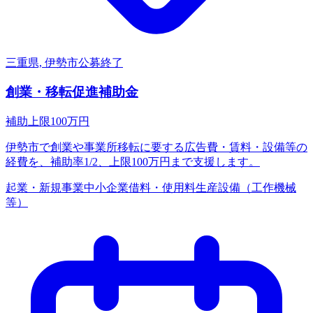
三重県, 伊勢市
公募終了
創業・移転促進補助金
補助上限
100
万円
伊勢市で創業や事業所移転に要する広告費・賃料・設備等の
経費を、補助率1/2、上限100万円まで支援します。
起業・新規事業
中小企業
借料・使用料
生産設備（工作機械
等）