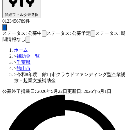
詳細フィルタ
未選択
0
1
2
3
4
5
6
7
8
9
件
ステータス: 公募中
ステータス: 公募予定
ステータス: 期
間情報なし
ホーム
>
補助金一覧
>
千葉県
>
館山市
>
令和8年度 館山市クラウドファンディング型企業誘
致・起業支援補助金
公募終了
掲載日:
2026年5月22日
更新日:
2026年6月1日