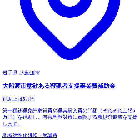
岩手県, 大船渡市
大船渡市意欲ある狩猟者支援事業費補助金
補助上限
5
万円
第一種銃猟免許取得費や猟具購入費の半額（それぞれ上限5
万円）を補助し、有害鳥獣対策に貢献する新規狩猟者を支援
します。
地域活性化
研修・受講費