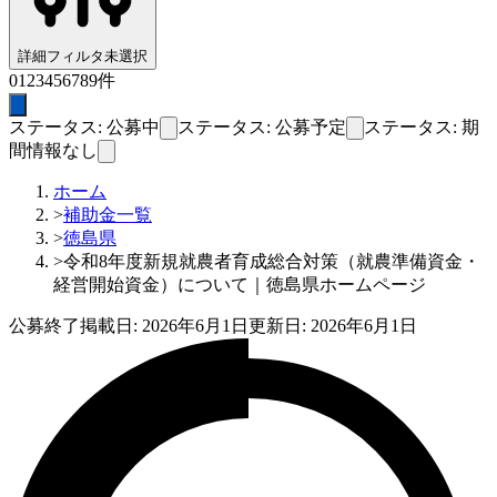
詳細フィルタ
未選択
0
1
2
3
4
5
6
7
8
9
件
ステータス: 公募中
ステータス: 公募予定
ステータス: 期
間情報なし
ホーム
>
補助金一覧
>
徳島県
>
令和8年度新規就農者育成総合対策（就農準備資金・
経営開始資金）について｜徳島県ホームページ
公募終了
掲載日:
2026年6月1日
更新日:
2026年6月1日