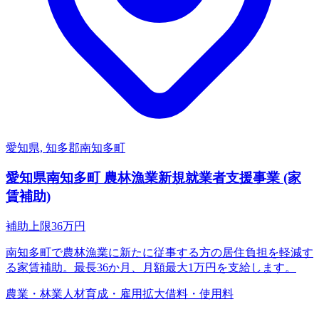
愛知県, 知多郡南知多町
愛知県南知多町 農林漁業新規就業者支援事業 (家
賃補助)
補助上限
36
万円
南知多町で農林漁業に新たに従事する方の居住負担を軽減す
る家賃補助。最長36か月、月額最大1万円を支給します。
農業・林業
人材育成・雇用拡大
借料・使用料