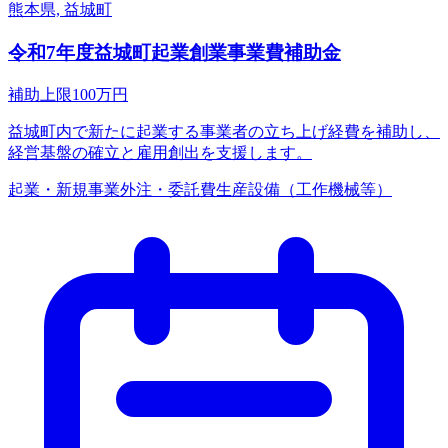
熊本県, 益城町
令和7年度益城町起業創業事業費補助金
補助上限
100
万円
益城町内で新たに起業する事業者の立ち上げ経費を補助し、
経営基盤の確立と雇用創出を支援します。
起業・新規事業
外注・委託費
生産設備（工作機械等）