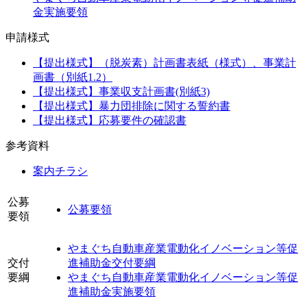
金実施要領
申請様式
【提出様式】（脱炭素）計画書表紙（様式）、事業計
画書（別紙1.2）
【提出様式】事業収支計画書(別紙3)
【提出様式】暴力団排除に関する誓約書
【提出様式】応募要件の確認書
参考資料
案内チラシ
公募
公募要領
要領
やまぐち自動車産業電動化イノベーション等促
交付
進補助金交付要綱
要綱
やまぐち自動車産業電動化イノベーション等促
進補助金実施要領