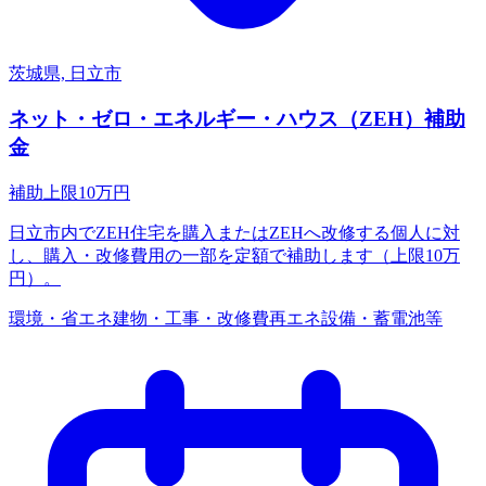
茨城県, 日立市
ネット・ゼロ・エネルギー・ハウス（ZEH）補助
金
補助上限
10
万円
日立市内でZEH住宅を購入またはZEHへ改修する個人に対
し、購入・改修費用の一部を定額で補助します（上限10万
円）。
環境・省エネ
建物・工事・改修費
再エネ設備・蓄電池等