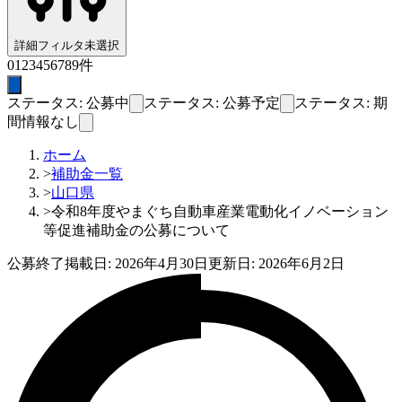
詳細フィルタ
未選択
0
1
2
3
4
5
6
7
8
9
件
ステータス: 公募中
ステータス: 公募予定
ステータス: 期
間情報なし
ホーム
>
補助金一覧
>
山口県
>
令和8年度やまぐち自動車産業電動化イノベーション
等促進補助金の公募について
公募終了
掲載日:
2026年4月30日
更新日:
2026年6月2日