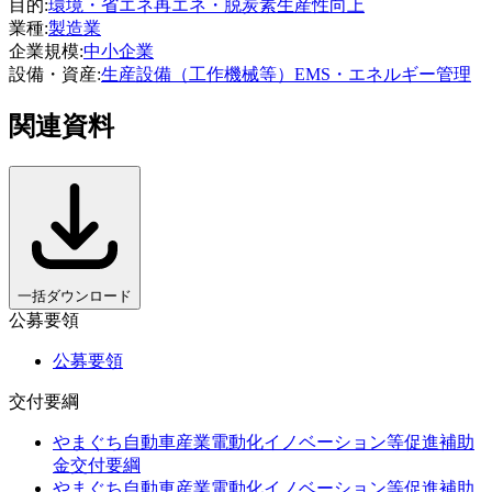
目的
:
環境・省エネ
再エネ・脱炭素
生産性向上
業種
:
製造業
企業規模
:
中小企業
設備・資産
:
生産設備（工作機械等）
EMS・エネルギー管理
関連資料
一括ダウンロード
公募要領
公募要領
交付要綱
やまぐち自動車産業電動化イノベーション等促進補助
金交付要綱
やまぐち自動車産業電動化イノベーション等促進補助