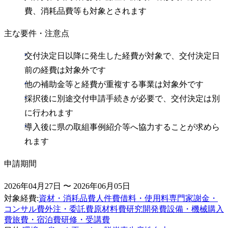
費、消耗品費等も対象とされます
主な要件・注意点
交付決定日以降に発生した経費が対象で、交付決定日
前の経費は対象外です
他の補助金等と経費が重複する事業は対象外です
採択後に別途交付申請手続きが必要で、交付決定は別
に行われます
導入後に県の取組事例紹介等へ協力することが求めら
れます
申請期間
2026年04月27日 〜 2026年06月05日
対象経費
:
資材・消耗品費
人件費
借料・使用料
専門家謝金・
コンサル費
外注・委託費
原材料費
研究開発費
設備・機械購入
費
旅費・宿泊費
研修・受講費