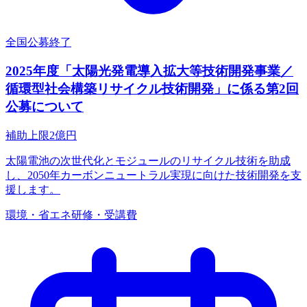
全国
公募終了
2025年度「太陽光発電導入拡大等技術開発事業／
循環型社会構築リサイクル技術開発」に係る第2回
公募について
補助上限
2
億円
太陽電池の次世代化とモジュールのリサイクル技術を助成
し、2050年カーボンニュートラル実現に向けた技術開発を支
援します。
環境・省エネ
研修・受講費