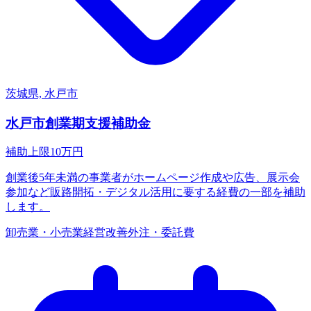
茨城県, 水戸市
水戸市創業期支援補助金
補助上限
10
万円
創業後5年未満の事業者がホームページ作成や広告、展示会
参加など販路開拓・デジタル活用に要する経費の一部を補助
します。
卸売業・小売業
経営改善
外注・委託費