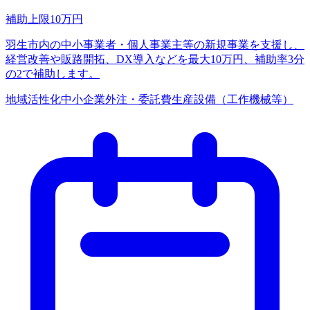
補助上限
10
万円
羽生市内の中小事業者・個人事業主等の新規事業を支援し、
経営改善や販路開拓、DX導入などを最大10万円、補助率3分
の2で補助します。
地域活性化
中小企業
外注・委託費
生産設備（工作機械等）