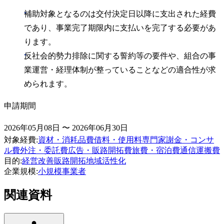
補助対象となるのは交付決定日以降に支出された経費
であり、事業完了期限内に支払いを完了する必要があ
ります。
反社会的勢力排除に関する誓約等の要件や、組合の事
業運営・経理体制が整っていることなどの適合性が求
められます。
申請期間
2026年05月08日 〜 2026年06月30日
対象経費
:
資材・消耗品費
借料・使用料
専門家謝金・コンサ
ル費
外注・委託費
広告・販路開拓費
旅費・宿泊費
通信運搬費
目的
:
経営改善
販路開拓
地域活性化
企業規模
:
小規模事業者
関連資料