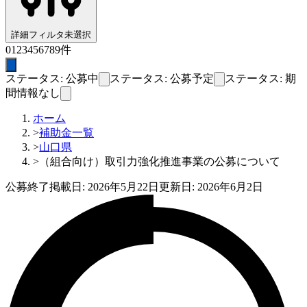
詳細フィルタ
未選択
0
1
2
3
4
5
6
7
8
9
件
ステータス: 公募中
ステータス: 公募予定
ステータス: 期
間情報なし
ホーム
>
補助金一覧
>
山口県
>
（組合向け）取引力強化推進事業の公募について
公募終了
掲載日:
2026年5月22日
更新日:
2026年6月2日