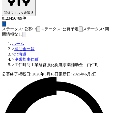
詳細フィルタ
未選択
0
1
2
3
4
5
6
7
8
9
件
ステータス: 公募中
ステータス: 公募予定
ステータス: 期
間情報なし
ホーム
>
補助金一覧
>
北海道
>
夕張郡由仁町
>
由仁町商工業経営強化促進事業補助金 – 由仁町
公募終了
掲載日:
2026年5月18日
更新日:
2026年6月2日