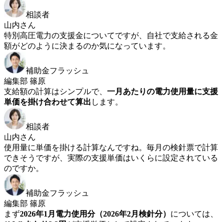
相談者
山内さん
特別高圧電力の支援金についてですが、自社で支給される金
額がどのように決まるのか気になっています。
補助金フラッシュ
編集部 篠原
支給額の計算はシンプルで、
一月あたりの電力使用量に支援
単価を掛け合わせて算出
します。
相談者
山内さん
使用量に単価を掛ける計算なんですね。毎月の検針票で計算
できそうですが、実際の支援単価はいくらに設定されている
のですか。
補助金フラッシュ
編集部 篠原
まず
2026年1月電力使用分（2026年2月検針分）
については、