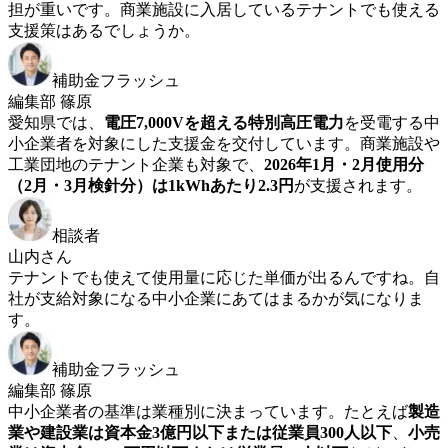
担が重いです。商業施設に入居しているテナントでも使える
支援策はあるでしょうか。
補助金フラッシュ
編集部 篠原
愛知県では、
電圧7,000Vを超える特別高圧電力
を受電する中
小企業者を対象にした支援金を交付しています。商業施設や
工業団地のテナント企業も対象で、
2026年1月・2月使用分
（2月・3月検針分）は1kWhあたり2.3円
が支援されます。
相談者
山内さん
テナントでも使えて使用量に応じた単価が出るんですね。自
社が支給対象になる中小企業にあてはまるかが気になりま
す。
補助金フラッシュ
編集部 篠原
中小企業者の基準は業種別に決まっています。たとえば
製造
業や建設業は資本金3億円以下または従業員300人以下
、
小売