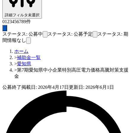
詳細フィルタ
未選択
0
1
2
3
4
5
6
7
8
9
件
ステータス: 公募中
ステータス: 公募予定
ステータス: 期
間情報なし
ホーム
>
補助金一覧
>
愛知県
>
第7期愛知県中小企業特別高圧電力価格高騰対策支援
金
公募終了
掲載日:
2026年4月17日
更新日:
2026年6月1日