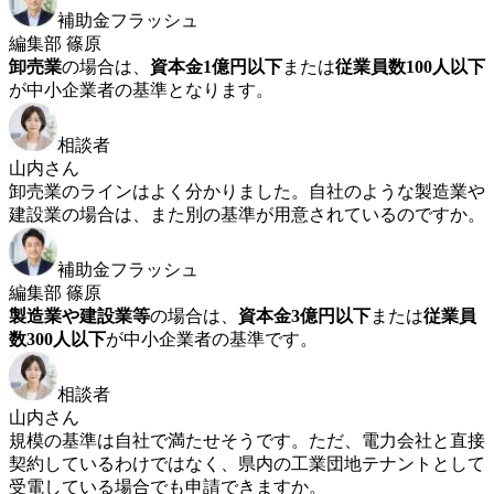
補助金フラッシュ
編集部 篠原
卸売業
の場合は、
資本金1億円以下
または
従業員数100人以下
が中小企業者の基準となります。
相談者
山内さん
卸売業のラインはよく分かりました。自社のような製造業や
建設業の場合は、また別の基準が用意されているのですか。
補助金フラッシュ
編集部 篠原
製造業や建設業等
の場合は、
資本金3億円以下
または
従業員
数300人以下
が中小企業者の基準です。
相談者
山内さん
規模の基準は自社で満たせそうです。ただ、電力会社と直接
契約しているわけではなく、県内の工業団地テナントとして
受電している場合でも申請できますか。