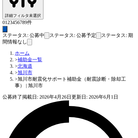
詳細フィルタ
未選択
0
1
2
3
4
5
6
7
8
9
件
ステータス: 公募中
ステータス: 公募予定
ステータス: 期
間情報なし
ホーム
>
補助金一覧
>
北海道
>
旭川市
>
旭川市耐震化サポート補助金（耐震診断・除却工
事） | 旭川市
公募終了
掲載日:
2026年4月26日
更新日:
2026年6月1日