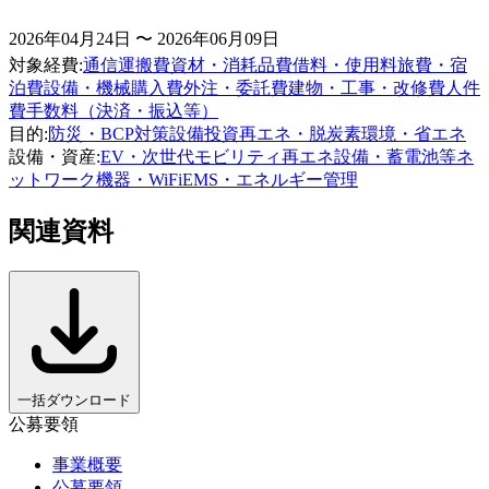
2026年04月24日 〜 2026年06月09日
対象経費
:
通信運搬費
資材・消耗品費
借料・使用料
旅費・宿
泊費
設備・機械購入費
外注・委託費
建物・工事・改修費
人件
費
手数料（決済・振込等）
目的
:
防災・BCP対策
設備投資
再エネ・脱炭素
環境・省エネ
設備・資産
:
EV・次世代モビリティ
再エネ設備・蓄電池等
ネ
ットワーク機器・WiFi
EMS・エネルギー管理
関連資料
一括ダウンロード
公募要領
事業概要
公募要領