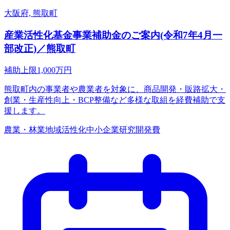
大阪府, 熊取町
産業活性化基金事業補助金のご案内(令和7年4月一
部改正)／熊取町
補助上限
1,000
万円
熊取町内の事業者や農業者を対象に、商品開発・販路拡大・
創業・生産性向上・BCP整備など多様な取組を経費補助で支
援します。
農業・林業
地域活性化
中小企業
研究開発費