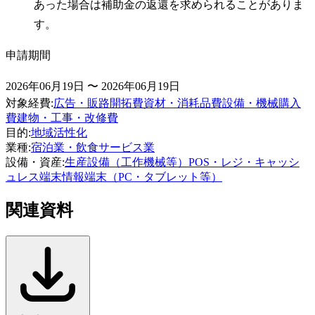
あった場合は補助金の返還を求められることがありま
す。
申請期間
2026年06月19日 〜 2026年06月19日
対象経費
:
広告・販路開拓費
資材・消耗品費
設備・機械購入
費
建物・工事・改修費
目的
:
地域活性化
業種
:
宿泊業・飲食サービス業
設備・資産
:
生産設備（工作機械等）
POS・レジ・キャッシ
ュレス端末
情報端末（PC・タブレット等）
関連資料