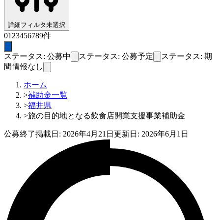
詳細フィルタ
未選択
0
1
2
3
4
5
6
7
8
9
件
ステータス: 公募中
ステータス: 公募予定
ステータス: 期
間情報なし
ホーム
>
補助金一覧
>
福井県
>
旅の目的地となる飲食店開業支援事業補助金
公募終了
掲載日:
2026年4月21日
更新日:
2026年6月1日