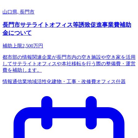
山口県, 長門市
長門市サテライトオフィス等誘致促進事業費補助
金について
補助上限
2,500
万円
都市部の情報関連企業が長門市内の空き施設や空き家を活用
してサテライトオフィスや本社移転を行う際の整備費・運営
費を補助します。
情報通信業
地域活性化
建物・工事・改修費
オフィス什器