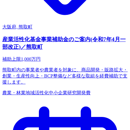
大阪府, 熊取町
産業活性化基金事業補助金のご案内(令和7年4月一
部改正)／熊取町
補助上限
1,000
万円
熊取町内の事業者や農業者を対象に、商品開発・販路拡大・
創業・生産性向上・BCP整備など多様な取組を経費補助で支
援します。
農業・林業
地域活性化
中小企業
研究開発費