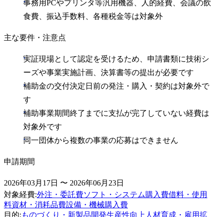
事務用PCやプリンタ等汎用機器、人的経費、会議の飲
食費、振込手数料、各種税金等は対象外
主な要件・注意点
実証現場として認定を受けるため、申請書類に技術シ
ーズや事業実施計画、決算書等の提出が必要です
補助金の交付決定日前の発注・購入・契約は対象外で
す
補助事業期間終了までに支払が完了していない経費は
対象外です
同一団体から複数の事業の応募はできません
申請期間
2026年03月17日 〜 2026年06月23日
対象経費
:
外注・委託費
ソフト・システム購入費
借料・使用
料
資材・消耗品費
設備・機械購入費
目的
:
ものづくり・新製品開発
生産性向上
人材育成・雇用拡