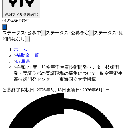
詳細フィルタ
未選択
0
1
2
3
4
5
6
7
8
9
件
ステータス: 公募中
ステータス: 公募予定
ステータス: 期
間情報なし
ホーム
>
補助金一覧
>
岐阜県
>
令和8年度 航空宇宙生産技術開発センター技術開
発・実証ラボの実証現場の募集について - 航空宇宙生
産技術開発センター｜東海国立大学機構
公募終了
掲載日:
2026年5月18日
更新日:
2026年6月1日