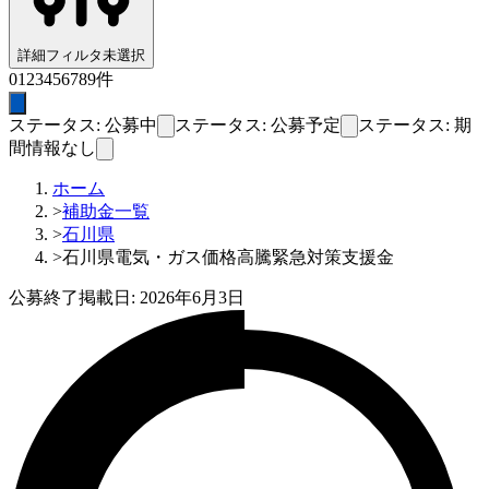
詳細フィルタ
未選択
0
1
2
3
4
5
6
7
8
9
件
ステータス: 公募中
ステータス: 公募予定
ステータス: 期
間情報なし
ホーム
>
補助金一覧
>
石川県
>
石川県電気・ガス価格高騰緊急対策支援金
公募終了
掲載日:
2026年6月3日