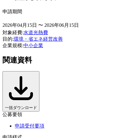
申請期間
2026年04月15日 〜 2026年06月15日
対象経費
:
水道光熱費
目的
:
環境・省エネ
経営改善
企業規模
:
中小企業
関連資料
一括ダウンロード
公募要領
申請受付要項
申請様式