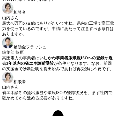
相談者
山内さん
最大40万円の支給はありがたいですね。県内の工場で高圧電
力を使っているのですが、申請にあたって注意すべき条件は
ありますか。
補助金フラッシュ
編集部 篠原
高圧電力の事業者は
いしかわ事業者版環境ISOへの登録
か
過
去3年以内の省エネ診断受診
が条件となります。なお、前回
の支援金で診断証明を提出済みであれば再受診は不要です。
相談者
山内さん
省エネ診断の提出履歴や環境ISOの登録状況を、まず社内で
確かめてから進める必要がありますね。