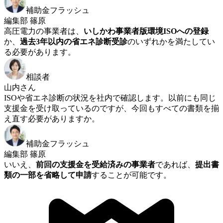
補助金フラッシュ
編集部 篠原
高圧電力の事業者は、
いしかわ事業者版環境ISOへの登録
か、
過去3年以内の省エネ診断受診
のいずれかを満たしてい
る必要があります。
相談者
山内さん
ISOや省エネ診断の状況を社内で確認します。以前にも同じ
支援金を受け取っているのですが、今回もすべての書類を揃
え直す必要がありますか。
補助金フラッシュ
編集部 篠原
いいえ、
前回の支援金を受給済みの事業者
であれば、
提出書
類の一部を省略して申請
することが可能です。