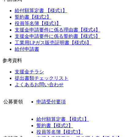
給付額算定書 【様式1】
誓約書【様式2】
役員等名簿【様式3】
支援金申請要件に係る理由書【様式4】
支援金申請要件に係る誓約書【様式5】
工業用LPガス販売証明書【様式6】
給付申請書
参考資料
支援金チラシ
提出書類チェックリスト
よくあるお問い合わせ
公募要領
申請受付要項
給付額算定書 【様式1】
誓約書【様式2】
役員等名簿【様式3】