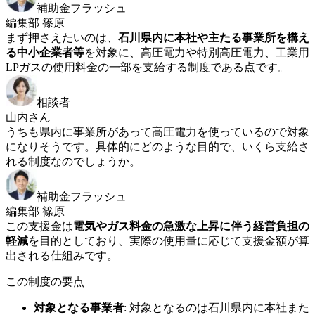
補助金フラッシュ
編集部 篠原
まず押さえたいのは、
石川県内に本社や主たる事業所を構え
る中小企業者等
を対象に、高圧電力や特別高圧電力、工業用
LPガスの使用料金の一部を支給する制度である点です。
相談者
山内さん
うちも県内に事業所があって高圧電力を使っているので対象
になりそうです。具体的にどのような目的で、いくら支給さ
れる制度なのでしょうか。
補助金フラッシュ
編集部 篠原
この支援金は
電気やガス料金の急激な上昇に伴う経営負担の
軽減
を目的としており、実際の使用量に応じて支援金額が算
出される仕組みです。
この制度の要点
対象となる事業者
:
対象となるのは石川県内に本社また