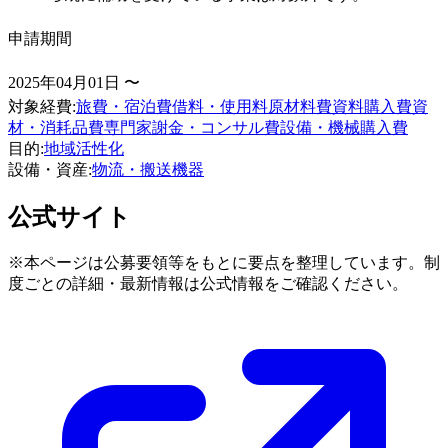
申請期間
2025年04月01日 〜
対象経費
:
旅費・宿泊費
借料・使用料
原材料費
資料購入費
資
材・消耗品費
専門家謝金・コンサル費
設備・機械購入費
目的
:
地域活性化
設備・資産
:
物流・搬送機器
公式サイト
※本ページは公募要領等をもとに要点を整理しています。制
度ごとの詳細・最新情報は公式情報をご確認ください。