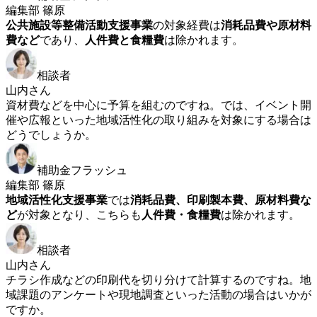
編集部 篠原
公共施設等整備活動支援事業
の対象経費は
消耗品費や原材料
費など
であり、
人件費と食糧費
は除かれます。
相談者
山内さん
資材費などを中心に予算を組むのですね。では、イベント開
催や広報といった地域活性化の取り組みを対象にする場合は
どうでしょうか。
補助金フラッシュ
編集部 篠原
地域活性化支援事業
では
消耗品費、印刷製本費、原材料費な
ど
が対象となり、こちらも
人件費・食糧費
は除かれます。
相談者
山内さん
チラシ作成などの印刷代を切り分けて計算するのですね。地
域課題のアンケートや現地調査といった活動の場合はいかが
ですか。