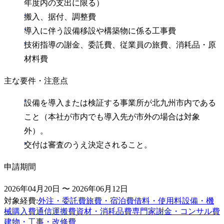
年度内の支出に限る）
搬入、据付、調整費
導入に伴う設備移設や構築物に係る工事費
技術指導の謝金、委託費、従業員の旅費、消耗品・原
材料費
主な要件・注意点
設備を導入または検証する事業所が北九州市内である
こと（本社が市内でも導入先が市外の場合は対象
外）。
交付は審査のうえ決定されること。
申請期間
2026年04月20日 〜 2026年06月12日
対象経費
:
外注・委託費
旅費・宿泊費
借料・使用料
設備・機
械購入費
通信運搬費
資材・消耗品費
専門家謝金・コンサル費
建物・工事・改修費