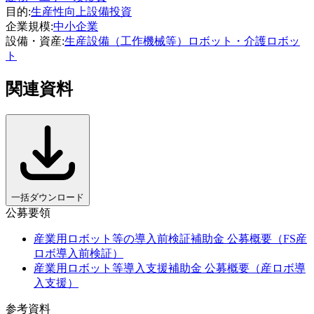
目的
:
生産性向上
設備投資
企業規模
:
中小企業
設備・資産
:
生産設備（工作機械等）
ロボット・介護ロボッ
ト
関連資料
一括ダウンロード
公募要領
産業用ロボット等の導入前検証補助金 公募概要（FS産
ロボ導入前検証）
産業用ロボット等導入支援補助金 公募概要（産ロボ導
入支援）
参考資料