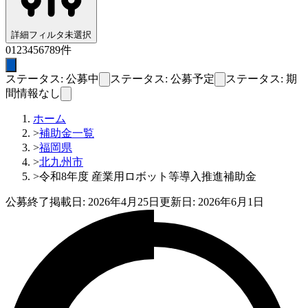
詳細フィルタ
未選択
0
1
2
3
4
5
6
7
8
9
件
ステータス: 公募中
ステータス: 公募予定
ステータス: 期
間情報なし
ホーム
>
補助金一覧
>
福岡県
>
北九州市
>
令和8年度 産業用ロボット等導入推進補助金
公募終了
掲載日:
2026年4月25日
更新日:
2026年6月1日