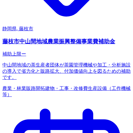
静岡県, 藤枝市
藤枝市中山間地域農業振興整備事業費補助金
補助上限
ー
中山間地域の茶生産者団体が茶園管理機械や加工・分析施設
の導入で省力化と販路拡大、付加価値向上を図るための補助
です。
農業・林業
販路開拓
建物・工事・改修費
生産設備（工作機械
等）