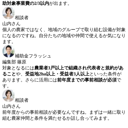
助対象事業費の2/3以内
が出ます。
相談者
山内さん
個人の農家ではなく、地域のグループで取り組む設備が対象
になるのですね。自分たちの地域や仲間で使えるか気になり
ます。
補助金フラッシュ
編集部 篠原
対象となるには
農業者3戸以上で組織され代表者と規約があ
ること
や、
受益地2ha以上・受益者3人以上
といった条件が
あります。さらに活用には
前年度までの事前相談が必須
で
す。
相談者
山内さん
前年度からの事前相談が必要なんですね。まずは一緒に取り
組む農家仲間と条件を満たせるか話し合ってみます。