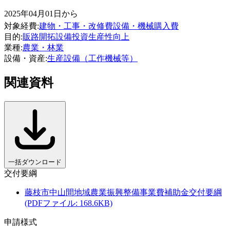
2025年04月01日から
対象経費
:
建物・工事・改修費
設備・機械購入費
目的
:
販路開拓
設備投資
生産性向上
業種
:
農業・林業
設備・資産
:
生産設備（工作機械等）
関連資料
一括ダウンロード
交付要綱
藤枝市中山間地域農業振興整備事業費補助金交付要綱
(PDFファイル: 168.6KB)
申請様式