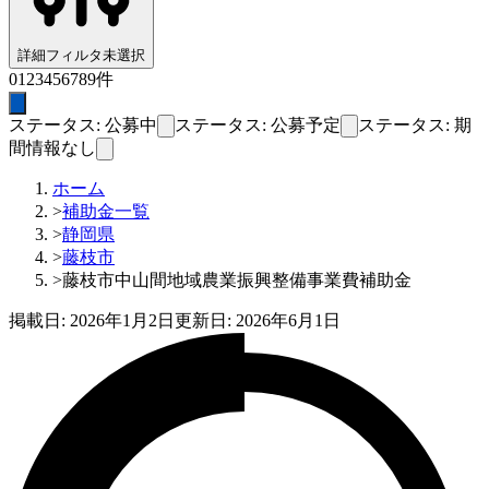
詳細フィルタ
未選択
0
1
2
3
4
5
6
7
8
9
件
ステータス: 公募中
ステータス: 公募予定
ステータス: 期
間情報なし
ホーム
>
補助金一覧
>
静岡県
>
藤枝市
>
藤枝市中山間地域農業振興整備事業費補助金
掲載日:
2026年1月2日
更新日:
2026年6月1日