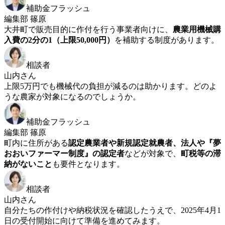
補助金フラッシュ
編集部 篠原
大井町で販売目的に作付を行う事業者向けに、
農業用機械購
入費の2分の1（上限50,000円）
を補助する制度があります。
相談者
山内さん
上限5万円でも機械代の負担が減るのは助かります。どのよ
うな農家が対象になるのでしょうか。
補助金フラッシュ
編集部 篠原
町内に住所がある
認定農業者や新規認定就農者、法人や『夢
おおいファーマー制度』の認定者
などが対象で、
町税等の滞
納がないこと
も要件となります。
相談者
山内さん
自分たちの作付けや納税状況を確認したうえで、2025年4月1
日の受付開始に向けて準備を進めてみます。