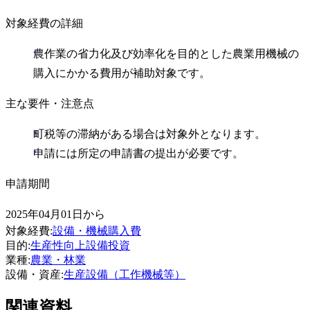
対象経費の詳細
農作業の省力化及び効率化を目的とした農業用機械の
購入にかかる費用が補助対象です。
主な要件・注意点
町税等の滞納がある場合は対象外となります。
申請には所定の申請書の提出が必要です。
申請期間
2025年04月01日から
対象経費
:
設備・機械購入費
目的
:
生産性向上
設備投資
業種
:
農業・林業
設備・資産
:
生産設備（工作機械等）
関連資料