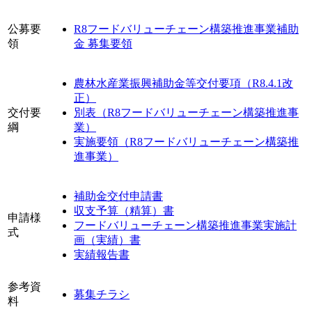
公募要
R8フードバリューチェーン構築推進事業補助
領
金 募集要領
農林水産業振興補助金等交付要項（R8.4.1改
正）
交付要
別表（R8フードバリューチェーン構築推進事
綱
業）
実施要領（R8フードバリューチェーン構築推
進事業）
補助金交付申請書
収支予算（精算）書
申請様
フードバリューチェーン構築推進事業実施計
式
画（実績）書
実績報告書
参考資
募集チラシ
料