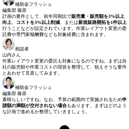
補助金フラッシュ
編集部 篠原
計画の要件として、前年同期比で
販売量・販売額を3%以上
向上
、
コストを3%以上削減
、または
新規販路開拓を1件以上
行うことなどが設定されています。作業レイアウト変更の委
託費や専門家報酬費なども対象経費に含まれます。
相談者
山内さん
作業レイアウト変更の委託も対象になるのですね。まずは自
社の販売額や作業コストの現状を整理して、狙えそうな要件
とあわせて見直してみます。
補助金フラッシュ
編集部 篠原
素晴らしいですね。なお、予算の範囲内で実施されるため
申
請額の満額が交付されない場合
もあります。まずはどのよう
な計画で進めるか整理していきましょう。