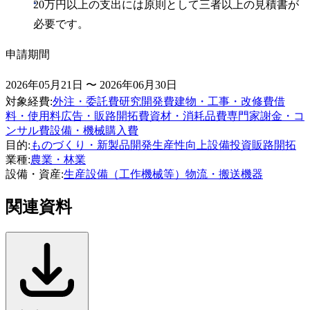
20万円以上の支出には原則として三者以上の見積書が
必要です。
申請期間
2026年05月21日 〜 2026年06月30日
対象経費
:
外注・委託費
研究開発費
建物・工事・改修費
借
料・使用料
広告・販路開拓費
資材・消耗品費
専門家謝金・コ
ンサル費
設備・機械購入費
目的
:
ものづくり・新製品開発
生産性向上
設備投資
販路開拓
業種
:
農業・林業
設備・資産
:
生産設備（工作機械等）
物流・搬送機器
関連資料