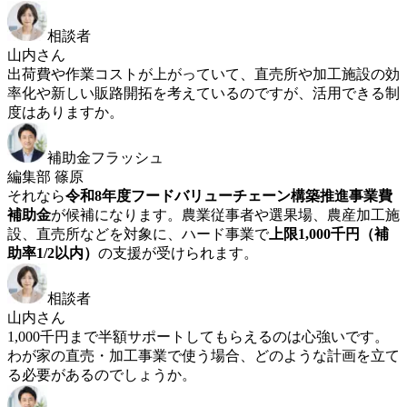
相談者
山内さん
出荷費や作業コストが上がっていて、直売所や加工施設の効
率化や新しい販路開拓を考えているのですが、活用できる制
度はありますか。
補助金フラッシュ
編集部 篠原
それなら
令和8年度フードバリューチェーン構築推進事業費
補助金
が候補になります。農業従事者や選果場、農産加工施
設、直売所などを対象に、ハード事業で
上限1,000千円（補
助率1/2以内）
の支援が受けられます。
相談者
山内さん
1,000千円まで半額サポートしてもらえるのは心強いです。
わが家の直売・加工事業で使う場合、どのような計画を立て
る必要があるのでしょうか。