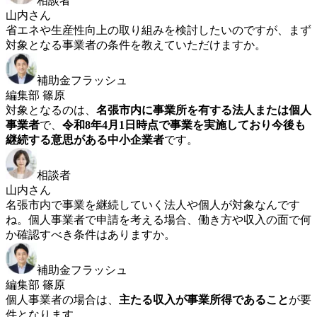
相談者
山内さん
省エネや生産性向上の取り組みを検討したいのですが、まず
対象となる事業者の条件を教えていただけますか。
補助金フラッシュ
編集部 篠原
対象となるのは、
名張市内に事業所を有する法人または個人
事業者
で、
令和8年4月1日時点で事業を実施しており今後も
継続する意思がある中小企業者
です。
相談者
山内さん
名張市内で事業を継続していく法人や個人が対象なんです
ね。個人事業者で申請を考える場合、働き方や収入の面で何
か確認すべき条件はありますか。
補助金フラッシュ
編集部 篠原
個人事業者の場合は、
主たる収入が事業所得であること
が要
件となります。