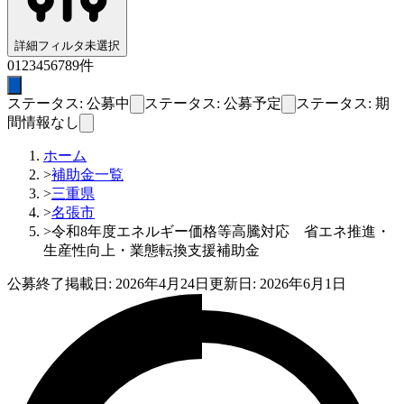
詳細フィルタ
未選択
0
1
2
3
4
5
6
7
8
9
件
ステータス: 公募中
ステータス: 公募予定
ステータス: 期
間情報なし
ホーム
>
補助金一覧
>
三重県
>
名張市
>
令和8年度エネルギー価格等高騰対応 省エネ推進・
生産性向上・業態転換支援補助金
公募終了
掲載日:
2026年4月24日
更新日:
2026年6月1日