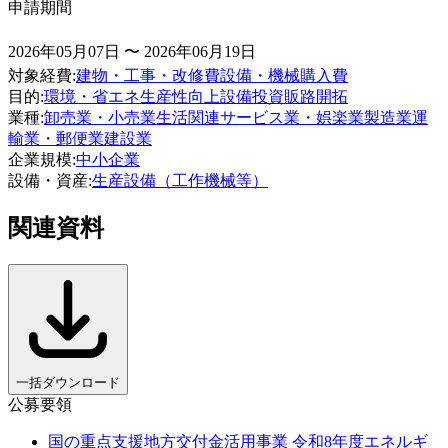
申請期間
2026年05月07日 〜 2026年06月19日
対象経費
:
建物・工事・改修費
設備・機械購入費
目的
:
環境・省エネ
生産性向上
設備投資
販路開拓
業種
:
卸売業・小売業
生活関連サービス業・娯楽業
製造業
運
輸業・郵便業
建設業
企業規模
:
中小企業
設備・資産
:
生産設備（工作機械等）
関連資料
一括ダウンロード
公募要領
国の重点支援地方交付金活用事業 令和8年度エネルギ