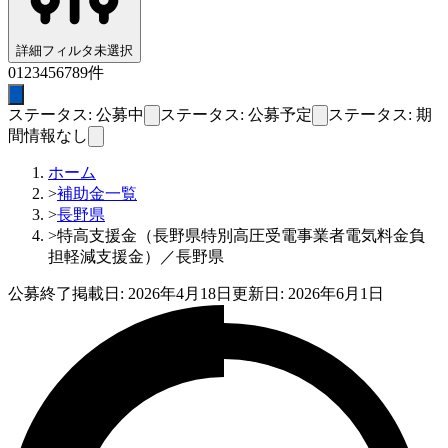
詳細フィルタ
未選択
0
1
2
3
4
5
6
7
8
9
件
ステータス: 公募中
ステータス: 公募予定
ステータス: 期
間情報なし
ホーム
>
補助金一覧
>
長野県
>
特高支援金（長野県特別高圧受電事業者電気料金負
担軽減支援金）／長野県
公募終了
掲載日:
2026年4月18日
更新日:
2026年6月1日