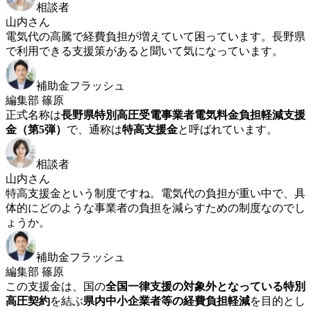
相談者
山内さん
電気代の高騰で経費負担が増えていて困っています。長野県
で利用できる支援策があると聞いて気になっています。
補助金フラッシュ
編集部 篠原
正式名称は
長野県特別高圧受電事業者電気料金負担軽減支援
金（第5弾）
で、通称は
特高支援金
と呼ばれています。
相談者
山内さん
特高支援金という制度ですね。電気代の負担が重い中で、具
体的にどのような事業者の負担を減らすための制度なのでし
ょうか。
補助金フラッシュ
編集部 篠原
この支援金は、国の
全国一律支援の対象外となっている特別
高圧契約
を結ぶ
県内中小企業者等の経費負担軽減
を目的とし