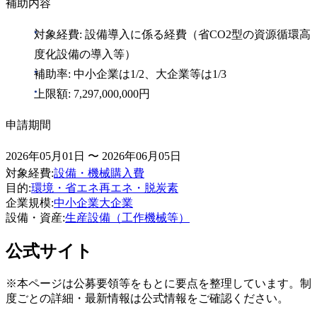
補助内容
対象経費: 設備導入に係る経費（省CO2型の資源循環高
度化設備の導入等）
補助率: 中小企業は1/2、大企業等は1/3
上限額: 7,297,000,000円
申請期間
2026年05月01日 〜 2026年06月05日
対象経費
:
設備・機械購入費
目的
:
環境・省エネ
再エネ・脱炭素
企業規模
:
中小企業
大企業
設備・資産
:
生産設備（工作機械等）
公式サイト
※本ページは公募要領等をもとに要点を整理しています。制
度ごとの詳細・最新情報は公式情報をご確認ください。