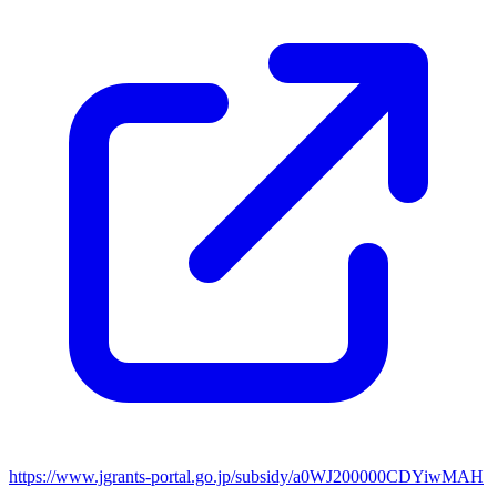
https://www.jgrants-portal.go.jp/subsidy/a0WJ200000CDYiwMAH