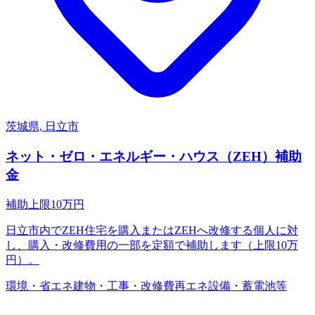
茨城県, 日立市
ネット・ゼロ・エネルギー・ハウス（ZEH）補助
金
補助上限
10
万円
日立市内でZEH住宅を購入またはZEHへ改修する個人に対
し、購入・改修費用の一部を定額で補助します（上限10万
円）。
環境・省エネ
建物・工事・改修費
再エネ設備・蓄電池等