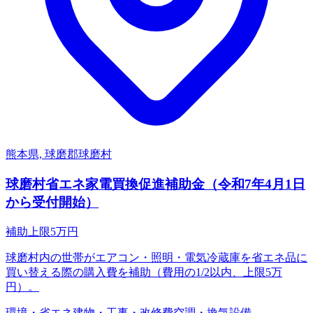
熊本県, 球磨郡球磨村
球磨村省エネ家電買換促進補助金（令和7年4月1日
から受付開始）
補助上限
5
万円
球磨村内の世帯がエアコン・照明・電気冷蔵庫を省エネ品に
買い替える際の購入費を補助（費用の1/2以内、上限5万
円）。
環境・省エネ
建物・工事・改修費
空調・換気設備