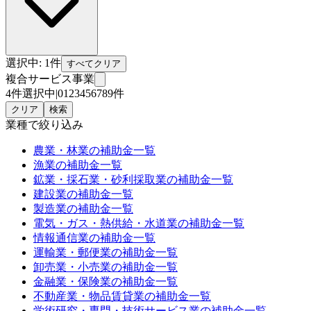
選択中:
1
件
すべてクリア
複合サービス事業
4件選択中
|
0
1
2
3
4
5
6
7
8
9
件
クリア
検索
業種
で絞り込み
農業・林業
の補助金一覧
漁業
の補助金一覧
鉱業・採石業・砂利採取業
の補助金一覧
建設業
の補助金一覧
製造業
の補助金一覧
電気・ガス・熱供給・水道業
の補助金一覧
情報通信業
の補助金一覧
運輸業・郵便業
の補助金一覧
卸売業・小売業
の補助金一覧
金融業・保険業
の補助金一覧
不動産業・物品賃貸業
の補助金一覧
学術研究・専門・技術サービス業
の補助金一覧