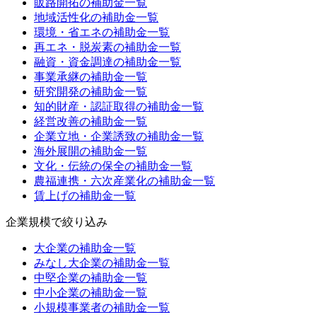
販路開拓
の補助金一覧
地域活性化
の補助金一覧
環境・省エネ
の補助金一覧
再エネ・脱炭素
の補助金一覧
融資・資金調達
の補助金一覧
事業承継
の補助金一覧
研究開発
の補助金一覧
知的財産・認証取得
の補助金一覧
経営改善
の補助金一覧
企業立地・企業誘致
の補助金一覧
海外展開
の補助金一覧
文化・伝統の保全
の補助金一覧
農福連携・六次産業化
の補助金一覧
賃上げ
の補助金一覧
企業規模
で絞り込み
大企業
の補助金一覧
みなし大企業
の補助金一覧
中堅企業
の補助金一覧
中小企業
の補助金一覧
小規模事業者
の補助金一覧