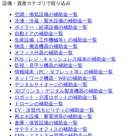
設備・資産カテゴリ
で絞り込み
空調・換気設備
の補助金一覧
冷凍・冷蔵・製氷設備
の補助金一覧
ボイラー・給湯設備
の補助金一覧
自動ドア
の補助金一覧
生産設備（工作機械等）
の補助金一覧
物流・搬送機器
の補助金一覧
オフィス什器
の補助金一覧
POS・レジ・キャッシュレス端末
の補助金一覧
監視・見守り機器
の補助金一覧
情報端末（PC・タブレット等）
の補助金一覧
ネットワーク機器・WiFi
の補助金一覧
デジタルサイネージ
の補助金一覧
3Dプリンタ・デジタル製造機器
の補助金一覧
ロボット・介護ロボット
の補助金一覧
ドローン
の補助金一覧
EV・次世代モビリティ
の補助金一覧
再エネ設備・蓄電池等
の補助金一覧
倉庫・保管設備
の補助金一覧
サテライトオフィス
の補助金一覧
EMS・エネルギー管理
の補助金一覧