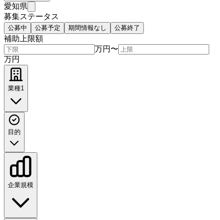
愛知県
募集ステータス
公募中
公募予定
期間情報なし
公募終了
補助上限額
万円
〜
万円
業種
1
目的
企業規模