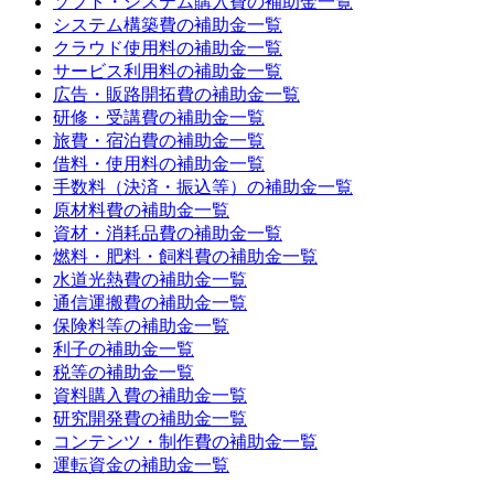
ソフト・システム購入費
の補助金一覧
システム構築費
の補助金一覧
クラウド使用料
の補助金一覧
サービス利用料
の補助金一覧
広告・販路開拓費
の補助金一覧
研修・受講費
の補助金一覧
旅費・宿泊費
の補助金一覧
借料・使用料
の補助金一覧
手数料（決済・振込等）
の補助金一覧
原材料費
の補助金一覧
資材・消耗品費
の補助金一覧
燃料・肥料・飼料費
の補助金一覧
水道光熱費
の補助金一覧
通信運搬費
の補助金一覧
保険料等
の補助金一覧
利子
の補助金一覧
税等
の補助金一覧
資料購入費
の補助金一覧
研究開発費
の補助金一覧
コンテンツ・制作費
の補助金一覧
運転資金
の補助金一覧