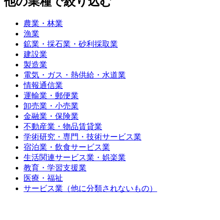
他の業種で絞り込む
農業・林業
漁業
鉱業・採石業・砂利採取業
建設業
製造業
電気・ガス・熱供給・水道業
情報通信業
運輸業・郵便業
卸売業・小売業
金融業・保険業
不動産業・物品賃貸業
学術研究・専門・技術サービス業
宿泊業・飲食サービス業
生活関連サービス業・娯楽業
教育・学習支援業
医療・福祉
サービス業（他に分類されないもの）