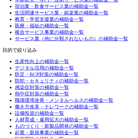
宿泊業・飲食サービス業
の補助金一覧
生活関連サービス業・娯楽業
の補助金一覧
教育・学習支援業
の補助金一覧
医療・福祉
の補助金一覧
複合サービス事業
の補助金一覧
サービス業（他に分類されないもの）
の補助金一覧
目的
で絞り込み
生産性向上
の補助金一覧
デジタル活用
の補助金一覧
防災・BCP対策
の補助金一覧
防犯・セキュリティ
の補助金一覧
感染症対策
の補助金一覧
熱中症対策
の補助金一覧
職場環境改善・メンタルヘルス
の補助金一覧
働き方改革・テレワーク
の補助金一覧
設備投資
の補助金一覧
人材育成・雇用拡大
の補助金一覧
ものづくり・新製品開発
の補助金一覧
起業・新規事業
の補助金一覧