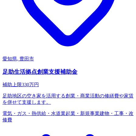
愛知県, 豊田市
足助生活拠点創業支援補助金
補助上限
330
万円
足助地区の空き家を活用する創業・商業活動の修繕費や家賃
を併せて支援します。
電気・ガス・熱供給・水道業
起業・新規事業
建物・工事・改
修費