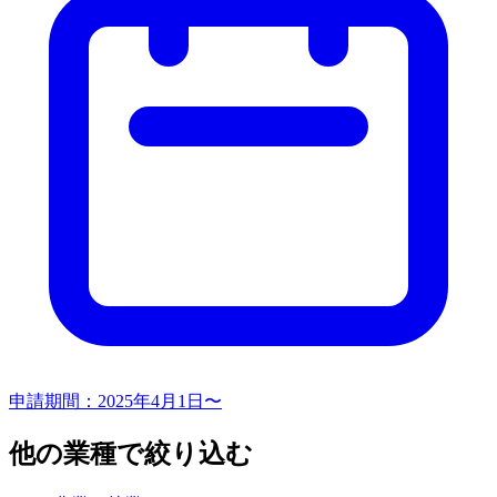
申請期間：
2025年4月1日〜
他の業種で絞り込む