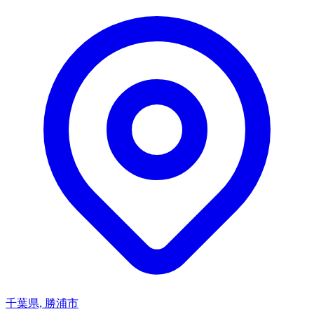
千葉県, 勝浦市