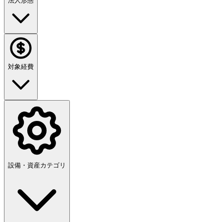
法人形態
対象経費
設備・資産カテゴリ