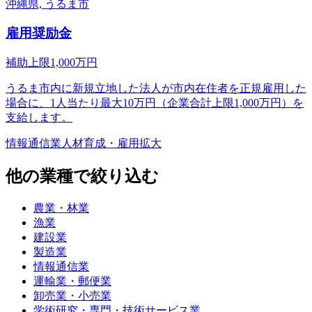
沖縄県, うるま市
雇用奨励金
補助上限
1,000
万円
うるま市内に新規立地した法人が市内在住者を正規雇用した
場合に、1人当たり最大10万円（企業合計上限1,000万円）を
支給します。
情報通信業
人材育成・雇用拡大
他の業種で絞り込む
農業・林業
漁業
建設業
製造業
情報通信業
運輸業・郵便業
卸売業・小売業
学術研究・専門・技術サービス業