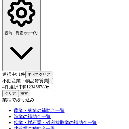
設備・資産カテゴリ
選択中:
1
件
すべてクリア
不動産業・物品賃貸業
4件選択中
|
0
1
2
3
4
5
6
7
8
9
件
クリア
検索
業種
で絞り込み
農業・林業
の補助金一覧
漁業
の補助金一覧
鉱業・採石業・砂利採取業
の補助金一覧
建設業
の補助金一覧