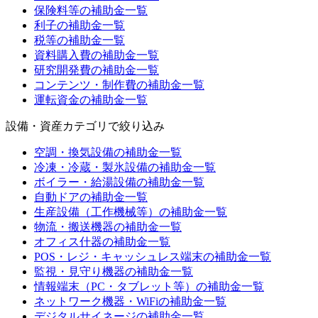
保険料等
の補助金一覧
利子
の補助金一覧
税等
の補助金一覧
資料購入費
の補助金一覧
研究開発費
の補助金一覧
コンテンツ・制作費
の補助金一覧
運転資金
の補助金一覧
設備・資産カテゴリ
で絞り込み
空調・換気設備
の補助金一覧
冷凍・冷蔵・製氷設備
の補助金一覧
ボイラー・給湯設備
の補助金一覧
自動ドア
の補助金一覧
生産設備（工作機械等）
の補助金一覧
物流・搬送機器
の補助金一覧
オフィス什器
の補助金一覧
POS・レジ・キャッシュレス端末
の補助金一覧
監視・見守り機器
の補助金一覧
情報端末（PC・タブレット等）
の補助金一覧
ネットワーク機器・WiFi
の補助金一覧
デジタルサイネージ
の補助金一覧