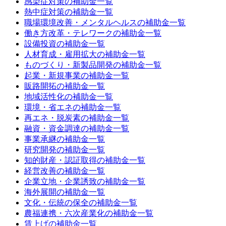
感染症対策
の補助金一覧
熱中症対策
の補助金一覧
職場環境改善・メンタルヘルス
の補助金一覧
働き方改革・テレワーク
の補助金一覧
設備投資
の補助金一覧
人材育成・雇用拡大
の補助金一覧
ものづくり・新製品開発
の補助金一覧
起業・新規事業
の補助金一覧
販路開拓
の補助金一覧
地域活性化
の補助金一覧
環境・省エネ
の補助金一覧
再エネ・脱炭素
の補助金一覧
融資・資金調達
の補助金一覧
事業承継
の補助金一覧
研究開発
の補助金一覧
知的財産・認証取得
の補助金一覧
経営改善
の補助金一覧
企業立地・企業誘致
の補助金一覧
海外展開
の補助金一覧
文化・伝統の保全
の補助金一覧
農福連携・六次産業化
の補助金一覧
賃上げ
の補助金一覧