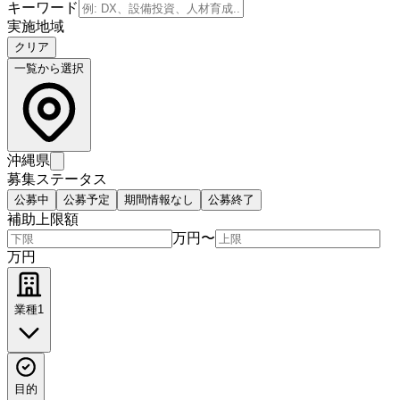
キーワード
実施地域
クリア
一覧から選択
沖縄県
募集ステータス
公募中
公募予定
期間情報なし
公募終了
補助上限額
万円
〜
万円
業種
1
目的