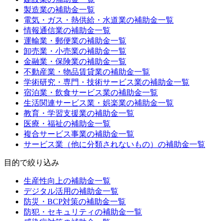
製造業
の補助金一覧
電気・ガス・熱供給・水道業
の補助金一覧
情報通信業
の補助金一覧
運輸業・郵便業
の補助金一覧
卸売業・小売業
の補助金一覧
金融業・保険業
の補助金一覧
不動産業・物品賃貸業
の補助金一覧
学術研究・専門・技術サービス業
の補助金一覧
宿泊業・飲食サービス業
の補助金一覧
生活関連サービス業・娯楽業
の補助金一覧
教育・学習支援業
の補助金一覧
医療・福祉
の補助金一覧
複合サービス事業
の補助金一覧
サービス業（他に分類されないもの）
の補助金一覧
目的
で絞り込み
生産性向上
の補助金一覧
デジタル活用
の補助金一覧
防災・BCP対策
の補助金一覧
防犯・セキュリティ
の補助金一覧