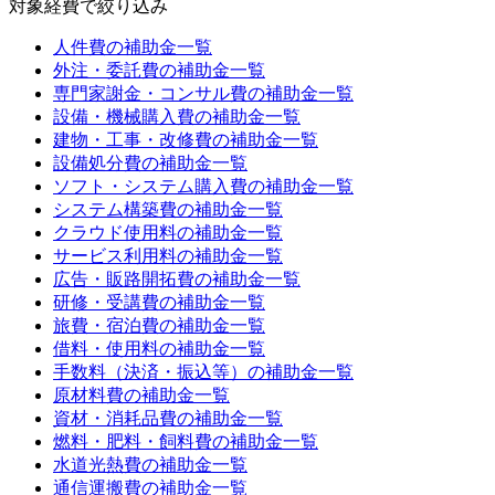
対象経費
で絞り込み
人件費
の補助金一覧
外注・委託費
の補助金一覧
専門家謝金・コンサル費
の補助金一覧
設備・機械購入費
の補助金一覧
建物・工事・改修費
の補助金一覧
設備処分費
の補助金一覧
ソフト・システム購入費
の補助金一覧
システム構築費
の補助金一覧
クラウド使用料
の補助金一覧
サービス利用料
の補助金一覧
広告・販路開拓費
の補助金一覧
研修・受講費
の補助金一覧
旅費・宿泊費
の補助金一覧
借料・使用料
の補助金一覧
手数料（決済・振込等）
の補助金一覧
原材料費
の補助金一覧
資材・消耗品費
の補助金一覧
燃料・肥料・飼料費
の補助金一覧
水道光熱費
の補助金一覧
通信運搬費
の補助金一覧