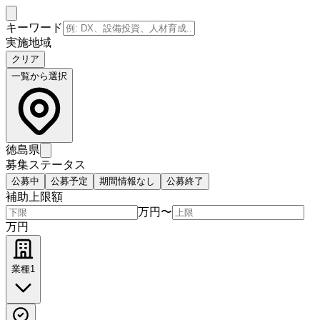
キーワード
実施地域
クリア
一覧から選択
徳島県
募集ステータス
公募中
公募予定
期間情報なし
公募終了
補助上限額
万円
〜
万円
業種
1