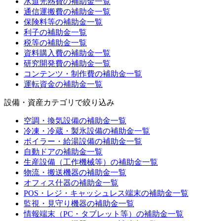
水道光熱費
の補助金一覧
通信運搬費
の補助金一覧
保険料等
の補助金一覧
利子
の補助金一覧
税等
の補助金一覧
資料購入費
の補助金一覧
研究開発費
の補助金一覧
コンテンツ・制作費
の補助金一覧
運転資金
の補助金一覧
設備・資産カテゴリ
で絞り込み
空調・換気設備
の補助金一覧
冷凍・冷蔵・製氷設備
の補助金一覧
ボイラー・給湯設備
の補助金一覧
自動ドア
の補助金一覧
生産設備（工作機械等）
の補助金一覧
物流・搬送機器
の補助金一覧
オフィス什器
の補助金一覧
POS・レジ・キャッシュレス端末
の補助金一覧
監視・見守り機器
の補助金一覧
情報端末（PC・タブレット等）
の補助金一覧