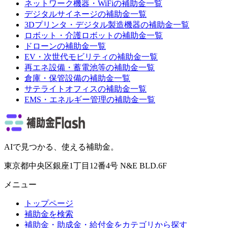
ネットワーク機器・WiFi
の補助金一覧
デジタルサイネージ
の補助金一覧
3Dプリンタ・デジタル製造機器
の補助金一覧
ロボット・介護ロボット
の補助金一覧
ドローン
の補助金一覧
EV・次世代モビリティ
の補助金一覧
再エネ設備・蓄電池等
の補助金一覧
倉庫・保管設備
の補助金一覧
サテライトオフィス
の補助金一覧
EMS・エネルギー管理
の補助金一覧
AIで見つかる、使える補助金。
東京都中央区銀座1丁目12番4号 N&E BLD.6F
メニュー
トップページ
補助金を検索
補助金・助成金・給付金をカテゴリから探す