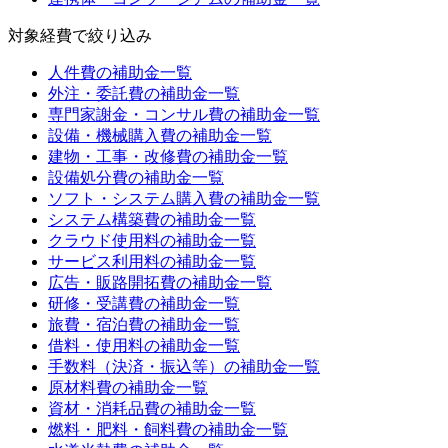
対象経費
で絞り込み
人件費
の補助金一覧
外注・委託費
の補助金一覧
専門家謝金・コンサル費
の補助金一覧
設備・機械購入費
の補助金一覧
建物・工事・改修費
の補助金一覧
設備処分費
の補助金一覧
ソフト・システム購入費
の補助金一覧
システム構築費
の補助金一覧
クラウド使用料
の補助金一覧
サービス利用料
の補助金一覧
広告・販路開拓費
の補助金一覧
研修・受講費
の補助金一覧
旅費・宿泊費
の補助金一覧
借料・使用料
の補助金一覧
手数料（決済・振込等）
の補助金一覧
原材料費
の補助金一覧
資材・消耗品費
の補助金一覧
燃料・肥料・飼料費
の補助金一覧