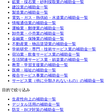
鉱業・採石業・砂利採取業
の補助金一覧
建設業
の補助金一覧
製造業
の補助金一覧
電気・ガス・熱供給・水道業
の補助金一覧
情報通信業
の補助金一覧
運輸業・郵便業
の補助金一覧
卸売業・小売業
の補助金一覧
金融業・保険業
の補助金一覧
不動産業・物品賃貸業
の補助金一覧
学術研究・専門・技術サービス業
の補助金一覧
宿泊業・飲食サービス業
の補助金一覧
生活関連サービス業・娯楽業
の補助金一覧
教育・学習支援業
の補助金一覧
医療・福祉
の補助金一覧
複合サービス事業
の補助金一覧
サービス業（他に分類されないもの）
の補助金一覧
目的
で絞り込み
生産性向上
の補助金一覧
デジタル活用
の補助金一覧
防災・BCP対策
の補助金一覧