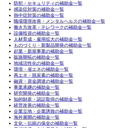
防犯・セキュリティ
の補助金一覧
感染症対策
の補助金一覧
熱中症対策
の補助金一覧
職場環境改善・メンタルヘルス
の補助金一覧
働き方改革・テレワーク
の補助金一覧
設備投資
の補助金一覧
人材育成・雇用拡大
の補助金一覧
ものづくり・新製品開発
の補助金一覧
起業・新規事業
の補助金一覧
販路開拓
の補助金一覧
地域活性化
の補助金一覧
環境・省エネ
の補助金一覧
再エネ・脱炭素
の補助金一覧
融資・資金調達
の補助金一覧
事業承継
の補助金一覧
研究開発
の補助金一覧
知的財産・認証取得
の補助金一覧
経営改善
の補助金一覧
企業立地・企業誘致
の補助金一覧
海外展開
の補助金一覧
文化・伝統の保全
の補助金一覧