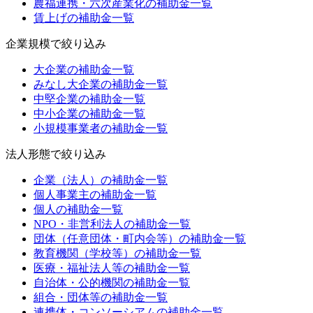
農福連携・六次産業化
の補助金一覧
賃上げ
の補助金一覧
企業規模
で絞り込み
大企業
の補助金一覧
みなし大企業
の補助金一覧
中堅企業
の補助金一覧
中小企業
の補助金一覧
小規模事業者
の補助金一覧
法人形態
で絞り込み
企業（法人）
の補助金一覧
個人事業主
の補助金一覧
個人
の補助金一覧
NPO・非営利法人
の補助金一覧
団体（任意団体・町内会等）
の補助金一覧
教育機関（学校等）
の補助金一覧
医療・福祉法人等
の補助金一覧
自治体・公的機関
の補助金一覧
組合・団体等
の補助金一覧
連携体・コンソーシアム
の補助金一覧