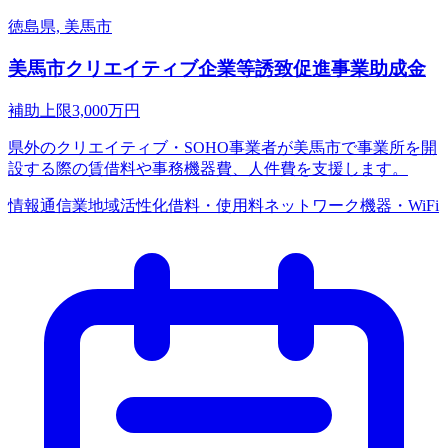
徳島県, 美馬市
美馬市クリエイティブ企業等誘致促進事業助成金
補助上限
3,000
万円
県外のクリエイティブ・SOHO事業者が美馬市で事業所を開
設する際の賃借料や事務機器費、人件費を支援します。
情報通信業
地域活性化
借料・使用料
ネットワーク機器・WiFi