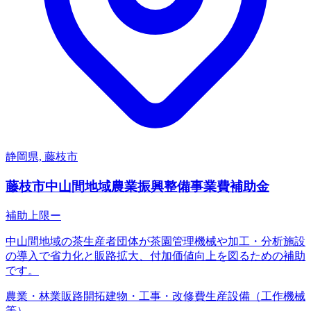
静岡県, 藤枝市
藤枝市中山間地域農業振興整備事業費補助金
補助上限
ー
中山間地域の茶生産者団体が茶園管理機械や加工・分析施設
の導入で省力化と販路拡大、付加価値向上を図るための補助
です。
農業・林業
販路開拓
建物・工事・改修費
生産設備（工作機械
等）