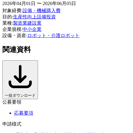
2026年04月01日 〜 2026年06月05日
対象経費
:
設備・機械購入費
目的
:
生産性向上
設備投資
業種
:
製造業
建設業
企業規模
:
中小企業
設備・資産
:
ロボット・介護ロボット
関連資料
一括ダウンロード
公募要領
応募要項
申請様式