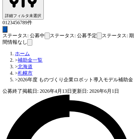
詳細フィルタ
未選択
0
1
2
3
4
5
6
7
8
9
件
ステータス: 公募中
ステータス: 公募予定
ステータス: 期
間情報なし
ホーム
>
補助金一覧
>
北海道
>
札幌市
>
2026年度 ものづくり企業ロボット導入モデル補助金
公募終了
掲載日:
2026年4月13日
更新日:
2026年6月1日