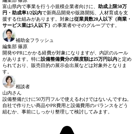
編集部 篠原
富山県内で事業を行う小規模企業者向けに、
助成上限50万
円・助成率1/2以内
で新商品開発や販路開拓、人材育成を支
援する仕組みがあります。対象は
従業員数20人以下（商業・
サービス業は5人以下）
の事業者やそのグループです。
補助金フラッシュ
編集部 篠原
開発やPRにかかる経費が対象になりますが、内訳のルール
があります。特に
設備整備費分の限度額は25万円以内
と定め
られており、販売目的の展示会出展などは対象外となりま
す。
相談者
山内さん
設備整備だけに50万円フルで使えるわけではないんですね。
自社で作りたい商品やPR費用と設備費用のバランスをどう
組むか、事前にしっかり整理して検討してみます。