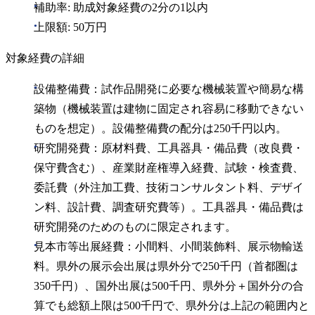
補助率: 助成対象経費の2分の1以内
上限額: 50万円
対象経費の詳細
設備整備費：試作品開発に必要な機械装置や簡易な構
築物（機械装置は建物に固定され容易に移動できない
ものを想定）。設備整備費の配分は250千円以内。
研究開発費：原材料費、工具器具・備品費（改良費・
保守費含む）、産業財産権導入経費、試験・検査費、
委託費（外注加工費、技術コンサルタント料、デザイ
ン料、設計費、調査研究費等）。工具器具・備品費は
研究開発のためのものに限定されます。
見本市等出展経費：小間料、小間装飾料、展示物輸送
料。県外の展示会出展は県外分で250千円（首都圏は
350千円）、国外出展は500千円、県外分＋国外分の合
算でも総額上限は500千円で、県外分は上記の範囲内と