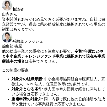
相談者
山内さん
資本関係もあらかじめ見ておく必要がありますね。自社は独
立経営ですが、過去に県の助成制度に採択されている場合の
制限はありますか。
補助金フラッシュ
編集部 篠原
他の助成事業との重複にも注意が必要で、
令和7年度にとや
ま中小企業チャレンジファンド事業に採択されて現在も事業
継続中の場合
は応募できません。
この制度の要点
対象外の組織形態
:
中小企業等協同組合や医療法人、宗
教法人、NPO法人、任意団体等は対象外です。
対象外となる条件
:
暴力団や暴力団員が経営に関与して
いる場合は応募できません。
重複申請の対象外
:
同一内容で既に他の公的補助や助成
等を受けている事業経費は応募できません。