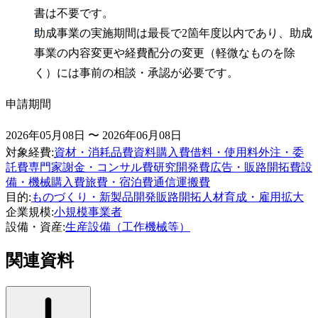
書は不要です。
助成事業の実施期間は最長で2箇年度以内であり、助成
事業の内容変更や経費配分の変更（軽微なものを除
く）には事前の相談・承認が必要です。
申請期間
2026年05月08日 〜 2026年06月08日
対象経費
:
資材・消耗品費
資料購入費
借料・使用料
外注・委
託費
専門家謝金・コンサル費
研究開発費
広告・販路開拓費
設
備・機械購入費
旅費・宿泊費
通信運搬費
目的
:
ものづくり・新製品開発
販路開拓
人材育成・雇用拡大
企業規模
:
小規模事業者
設備・資産
:
生産設備（工作機械等）
関連資料