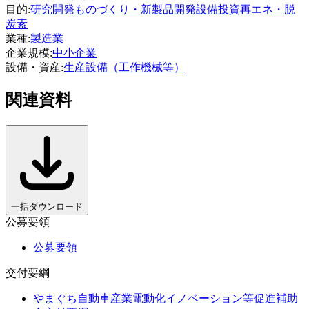
目的
:
研究開発
ものづくり・新製品開発
設備投資
再エネ・脱
炭素
業種
:
製造業
企業規模
:
中小企業
設備・資産
:
生産設備（工作機械等）
関連資料
一括ダウンロード
公募要領
公募要領
交付要綱
やまぐち自動車産業電動化イノベーション等促進補助