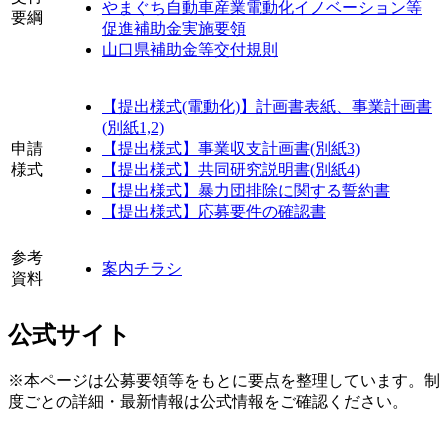
やまぐち自動車産業電動化イノベーション等
要綱
促進補助金実施要領
山口県補助金等交付規則
【提出様式(電動化)】計画書表紙、事業計画書
(別紙1,2)
申請
【提出様式】事業収支計画書(別紙3)
様式
【提出様式】共同研究説明書(別紙4)
【提出様式】暴力団排除に関する誓約書
【提出様式】応募要件の確認書
参考
案内チラシ
資料
公式サイト
※本ページは公募要領等をもとに要点を整理しています。制
度ごとの詳細・最新情報は公式情報をご確認ください。