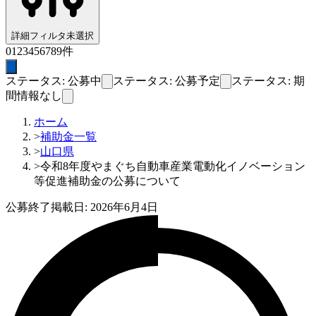
詳細フィルタ
未選択
0
1
2
3
4
5
6
7
8
9
件
ステータス: 公募中
ステータス: 公募予定
ステータス: 期
間情報なし
ホーム
>
補助金一覧
>
山口県
>
令和8年度やまぐち自動車産業電動化イノベーション
等促進補助金の公募について
公募終了
掲載日:
2026年6月4日