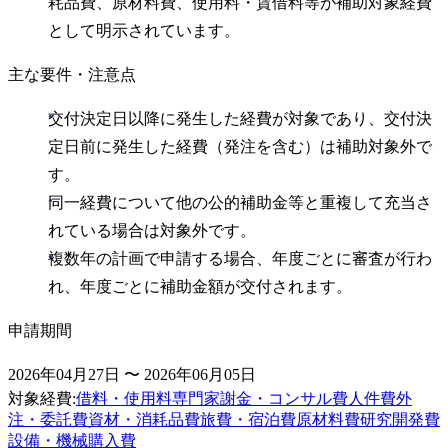
耗品費、原材料費、使用料・賃借料等が補助対象経費
として明示されています。
主な要件・注意点
交付決定日以降に発生した経費が対象であり、交付決
定日前に発生した経費（発注を含む）は補助対象外で
す。
同一経費について他の公的補助金等と重複して充当さ
れている場合は対象外です。
複数年の計画で申請する場合、年度ごとに審査が行わ
れ、年度ごとに補助金額が交付されます。
申請期間
2026年04月27日 〜 2026年06月05日
対象経費
:
借料・使用料
専門家謝金・コンサル費
人件費
外
注・委託費
資材・消耗品費
旅費・宿泊費
原材料費
研究開発費
設備・機械購入費