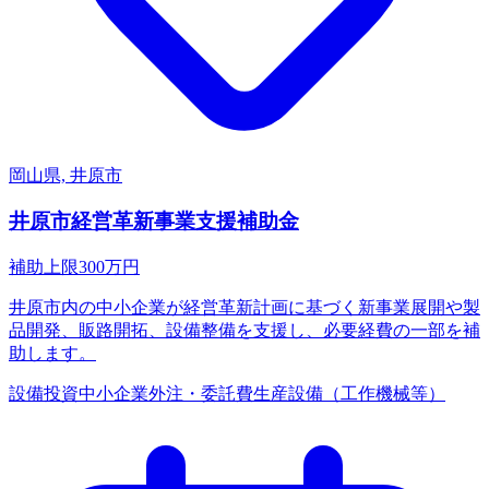
岡山県, 井原市
井原市経営革新事業支援補助金
補助上限
300
万円
井原市内の中小企業が経営革新計画に基づく新事業展開や製
品開発、販路開拓、設備整備を支援し、必要経費の一部を補
助します。
設備投資
中小企業
外注・委託費
生産設備（工作機械等）