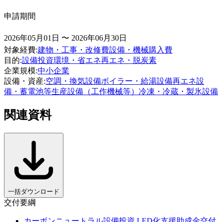
申請期間
2026年05月01日 〜 2026年06月30日
対象経費
:
建物・工事・改修費
設備・機械購入費
目的
:
設備投資
環境・省エネ
再エネ・脱炭素
企業規模
:
中小企業
設備・資産
:
空調・換気設備
ボイラー・給湯設備
再エネ設
備・蓄電池等
生産設備（工作機械等）
冷凍・冷蔵・製氷設備
関連資料
一括ダウンロード
交付要綱
カーボンニュートラル設備投資 LED化支援助成金交付