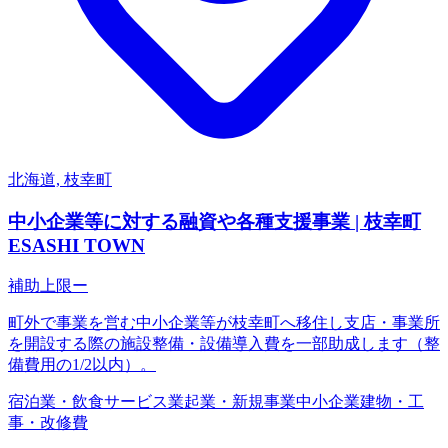
北海道, 枝幸町
中小企業等に対する融資や各種支援事業 | 枝幸町
ESASHI TOWN
補助上限
ー
町外で事業を営む中小企業等が枝幸町へ移住し支店・事業所
を開設する際の施設整備・設備導入費を一部助成します（整
備費用の1/2以内）。
宿泊業・飲食サービス業
起業・新規事業
中小企業
建物・工
事・改修費