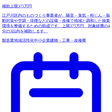
補助上限
375
万円
江戸川区内のものづくり事業者が、騒音・臭気・粉じん・振
動対策や空調・排煙などの設備・改修で地域と調和した操業
環境を整備するための助成です。上限375万円、対象経費の4
分の3以内を補助します。
製造業
地域活性化
中小企業
建物・工事・改修費