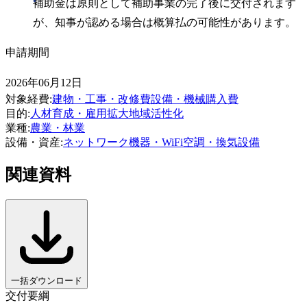
補助金は原則として補助事業の完了後に交付されます
が、知事が認める場合は概算払の可能性があります。
申請期間
2026年06月12日
対象経費
:
建物・工事・改修費
設備・機械購入費
目的
:
人材育成・雇用拡大
地域活性化
業種
:
農業・林業
設備・資産
:
ネットワーク機器・WiFi
空調・換気設備
関連資料
一括ダウンロード
交付要綱