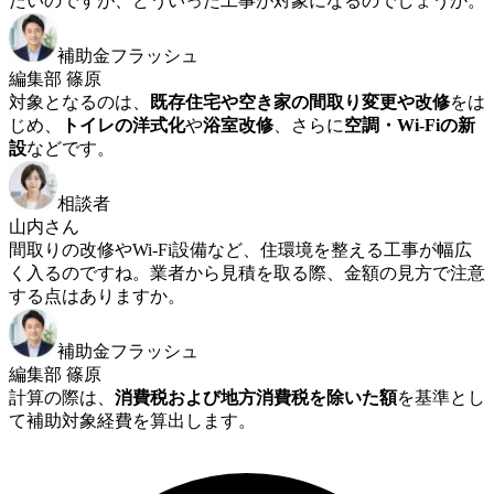
たいのですが、どういった工事が対象になるのでしょうか。
補助金フラッシュ
編集部 篠原
対象となるのは、
既存住宅や空き家の間取り変更や改修
をは
じめ、
トイレの洋式化
や
浴室改修
、さらに
空調・Wi-Fiの新
設
などです。
相談者
山内さん
間取りの改修やWi-Fi設備など、住環境を整える工事が幅広
く入るのですね。業者から見積を取る際、金額の見方で注意
する点はありますか。
補助金フラッシュ
編集部 篠原
計算の際は、
消費税および地方消費税を除いた額
を基準とし
て補助対象経費を算出します。