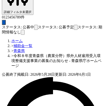
詳細フィルタ
未選択
0
1
2
3
4
5
6
7
8
9
件
ステータス: 公募中
ステータス: 公募予定
ステータス: 期
間情報なし
ホーム
>
補助金一覧
>
青森県
>
令和８年度青森県（農業分野）県外人材雇用受入環
境整備支援事業の募集のお知らせ - 青森県庁ホームペ
ージ
公募終了
掲載日:
2026年5月28日
更新日:
2026年6月1日