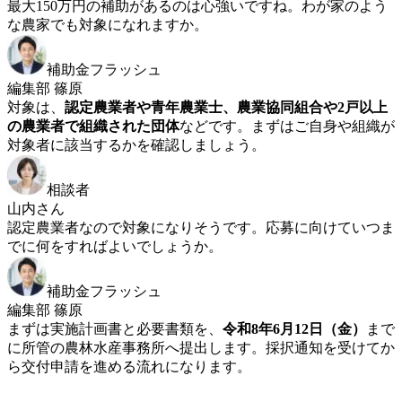
最大150万円の補助があるのは心強いですね。わが家のよう
な農家でも対象になれますか。
補助金フラッシュ
編集部 篠原
対象は、
認定農業者や青年農業士、農業協同組合や2戸以上
の農業者で組織された団体
などです。まずはご自身や組織が
対象者に該当するかを確認しましょう。
相談者
山内さん
認定農業者なので対象になりそうです。応募に向けていつま
でに何をすればよいでしょうか。
補助金フラッシュ
編集部 篠原
まずは実施計画書と必要書類を、
令和8年6月12日（金）
まで
に所管の農林水産事務所へ提出します。採択通知を受けてか
ら交付申請を進める流れになります。