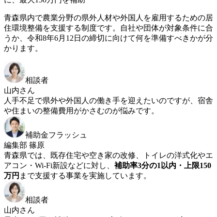
青森県内で農業分野の県外人材や外国人を雇用するための居
住環境整備を支援する制度です。自社や団体が対象条件に合
うか、令和8年6月12日の締切に向けて何を準備すべきかが分
かります。
相談者
山内さん
人手不足で県外や外国人の働き手を迎えたいのですが、宿舎
や住まいの整備費用がかさむのが悩みです。
補助金フラッシュ
編集部 篠原
青森県では、既存住宅や空き家の改修、トイレの洋式化やエ
アコン・Wi-Fi新設などに対し、
補助率3分の1以内・上限150
万円
まで支援する事業を実施しています。
相談者
山内さん