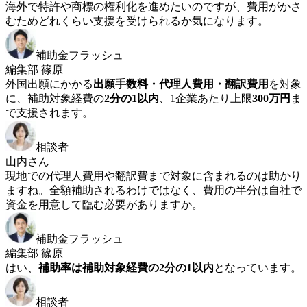
海外で特許や商標の権利化を進めたいのですが、費用がかさ
むためどれくらい支援を受けられるか気になります。
補助金フラッシュ
編集部 篠原
外国出願にかかる
出願手数料・代理人費用・翻訳費用
を対象
に、補助対象経費の
2分の1以内
、1企業あたり上限
300万円
ま
で支援されます。
相談者
山内さん
現地での代理人費用や翻訳費まで対象に含まれるのは助かり
ますね。全額補助されるわけではなく、費用の半分は自社で
資金を用意して臨む必要がありますか。
補助金フラッシュ
編集部 篠原
はい、
補助率は補助対象経費の2分の1以内
となっています。
相談者