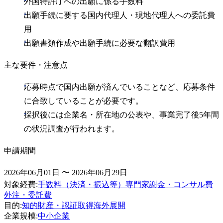
外国特許庁への出願に係る手数料
出願手続に要する国内代理人・現地代理人への委託費
用
出願書類作成や出願手続に必要な翻訳費用
主な要件・注意点
応募時点で国内出願が済んでいることなど、応募条件
に合致していることが必要です。
採択後には企業名・所在地の公表や、事業完了後5年間
の状況調査が行われます。
申請期間
2026年06月01日 〜 2026年06月29日
対象経費
:
手数料（決済・振込等）
専門家謝金・コンサル費
外注・委託費
目的
:
知的財産・認証取得
海外展開
企業規模
:
中小企業