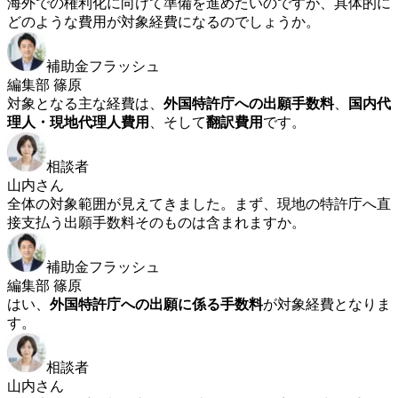
海外での権利化に向けて準備を進めたいのですが、具体的に
どのような費用が対象経費になるのでしょうか。
補助金フラッシュ
編集部 篠原
対象となる主な経費は、
外国特許庁への出願手数料
、
国内代
理人・現地代理人費用
、そして
翻訳費用
です。
相談者
山内さん
全体の対象範囲が見えてきました。まず、現地の特許庁へ直
接支払う出願手数料そのものは含まれますか。
補助金フラッシュ
編集部 篠原
はい、
外国特許庁への出願に係る手数料
が対象経費となりま
す。
相談者
山内さん