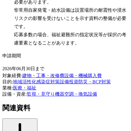
必要があります。
非常用自家発電・給水設備は設置場所の耐震性や浸水
リスクの影響を受けないことを示す資料の整備が必要
です。
応募多数の場合、福祉避難所の指定状況等が採択の考
慮要素となることがあります。
申請期間
2026年06月30日まで
対象経費
:
建物・工事・改修費
設備・機械購入費
目的
:
地域活性化
感染症対策
設備投資
防災・BCP対策
業種
:
医療・福祉
設備・資産
:
監視・見守り機器
空調・換気設備
関連資料