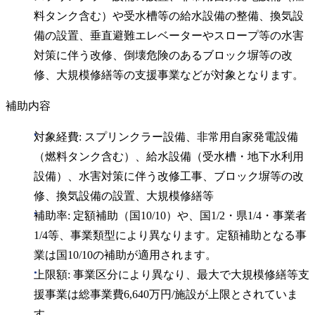
料タンク含む）や受水槽等の給水設備の整備、換気設
備の設置、垂直避難エレベーターやスロープ等の水害
対策に伴う改修、倒壊危険のあるブロック塀等の改
修、大規模修繕等の支援事業などが対象となります。
補助内容
対象経費: スプリンクラー設備、非常用自家発電設備
（燃料タンク含む）、給水設備（受水槽・地下水利用
設備）、水害対策に伴う改修工事、ブロック塀等の改
修、換気設備の設置、大規模修繕等
補助率: 定額補助（国10/10）や、国1/2・県1/4・事業者
1/4等、事業類型により異なります。定額補助となる事
業は国10/10の補助が適用されます。
上限額: 事業区分により異なり、最大で大規模修繕等支
援事業は総事業費6,640万円/施設が上限とされていま
す。