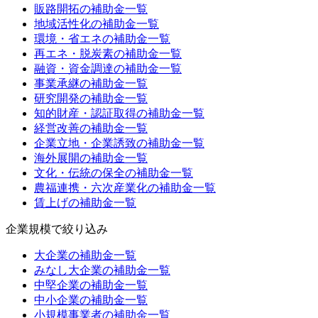
販路開拓
の補助金一覧
地域活性化
の補助金一覧
環境・省エネ
の補助金一覧
再エネ・脱炭素
の補助金一覧
融資・資金調達
の補助金一覧
事業承継
の補助金一覧
研究開発
の補助金一覧
知的財産・認証取得
の補助金一覧
経営改善
の補助金一覧
企業立地・企業誘致
の補助金一覧
海外展開
の補助金一覧
文化・伝統の保全
の補助金一覧
農福連携・六次産業化
の補助金一覧
賃上げ
の補助金一覧
企業規模
で絞り込み
大企業
の補助金一覧
みなし大企業
の補助金一覧
中堅企業
の補助金一覧
中小企業
の補助金一覧
小規模事業者
の補助金一覧