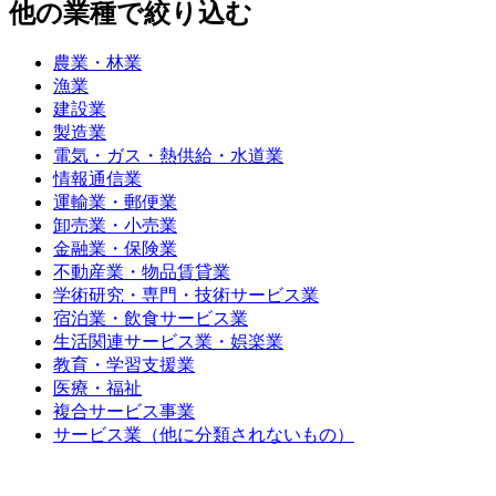
他の業種で絞り込む
農業・林業
漁業
建設業
製造業
電気・ガス・熱供給・水道業
情報通信業
運輸業・郵便業
卸売業・小売業
金融業・保険業
不動産業・物品賃貸業
学術研究・専門・技術サービス業
宿泊業・飲食サービス業
生活関連サービス業・娯楽業
教育・学習支援業
医療・福祉
複合サービス事業
サービス業（他に分類されないもの）