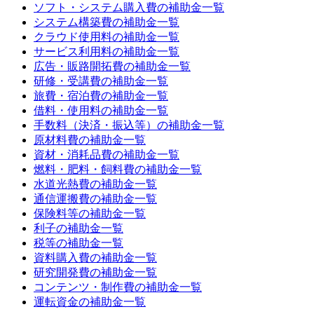
ソフト・システム購入費
の補助金一覧
システム構築費
の補助金一覧
クラウド使用料
の補助金一覧
サービス利用料
の補助金一覧
広告・販路開拓費
の補助金一覧
研修・受講費
の補助金一覧
旅費・宿泊費
の補助金一覧
借料・使用料
の補助金一覧
手数料（決済・振込等）
の補助金一覧
原材料費
の補助金一覧
資材・消耗品費
の補助金一覧
燃料・肥料・飼料費
の補助金一覧
水道光熱費
の補助金一覧
通信運搬費
の補助金一覧
保険料等
の補助金一覧
利子
の補助金一覧
税等
の補助金一覧
資料購入費
の補助金一覧
研究開発費
の補助金一覧
コンテンツ・制作費
の補助金一覧
運転資金
の補助金一覧