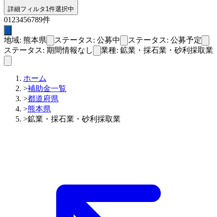
詳細フィルタ
1件選択中
0
1
2
3
4
5
6
7
8
9
件
地域: 熊本県
ステータス: 公募中
ステータス: 公募予定
ステータス: 期間情報なし
業種: 鉱業・採石業・砂利採取業
ホーム
>
補助金一覧
>
都道府県
>
熊本県
>
鉱業・採石業・砂利採取業