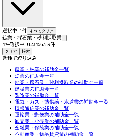
選択中:
1
件
すべてクリア
鉱業・採石業・砂利採取業
4件選択中
|
0
1
2
3
4
5
6
7
8
9
件
クリア
検索
業種
で絞り込み
農業・林業
の補助金一覧
漁業
の補助金一覧
鉱業・採石業・砂利採取業
の補助金一覧
建設業
の補助金一覧
製造業
の補助金一覧
電気・ガス・熱供給・水道業
の補助金一覧
情報通信業
の補助金一覧
運輸業・郵便業
の補助金一覧
卸売業・小売業
の補助金一覧
金融業・保険業
の補助金一覧
不動産業・物品賃貸業
の補助金一覧