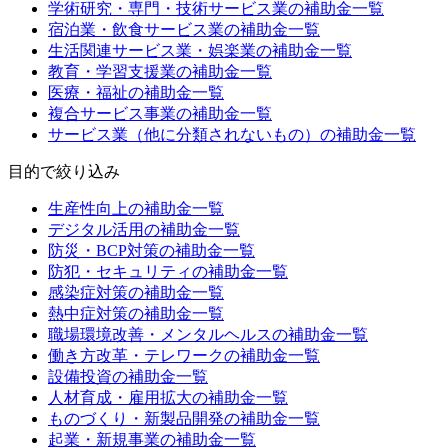
学術研究・専門・技術サービス業
の補助金一覧
宿泊業・飲食サービス業
の補助金一覧
生活関連サービス業・娯楽業
の補助金一覧
教育・学習支援業
の補助金一覧
医療・福祉
の補助金一覧
複合サービス事業
の補助金一覧
サービス業（他に分類されないもの）
の補助金一覧
目的
で絞り込み
生産性向上
の補助金一覧
デジタル活用
の補助金一覧
防災・BCP対策
の補助金一覧
防犯・セキュリティ
の補助金一覧
感染症対策
の補助金一覧
熱中症対策
の補助金一覧
職場環境改善・メンタルヘルス
の補助金一覧
働き方改革・テレワーク
の補助金一覧
設備投資
の補助金一覧
人材育成・雇用拡大
の補助金一覧
ものづくり・新製品開発
の補助金一覧
起業・新規事業
の補助金一覧