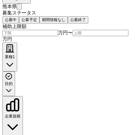
熊本県
募集ステータス
公募中
公募予定
期間情報なし
公募終了
補助上限額
万円
〜
万円
業種
1
目的
企業規模