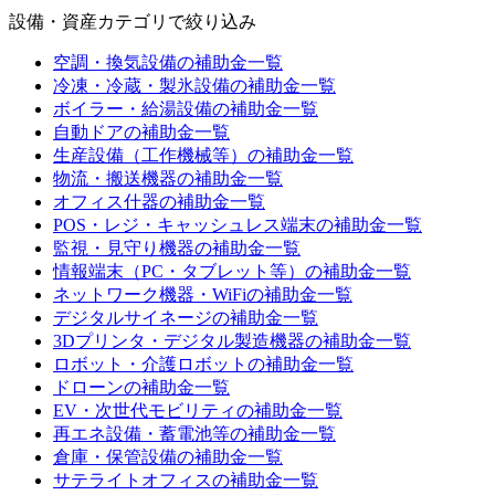
設備・資産カテゴリ
で絞り込み
空調・換気設備
の補助金一覧
冷凍・冷蔵・製氷設備
の補助金一覧
ボイラー・給湯設備
の補助金一覧
自動ドア
の補助金一覧
生産設備（工作機械等）
の補助金一覧
物流・搬送機器
の補助金一覧
オフィス什器
の補助金一覧
POS・レジ・キャッシュレス端末
の補助金一覧
監視・見守り機器
の補助金一覧
情報端末（PC・タブレット等）
の補助金一覧
ネットワーク機器・WiFi
の補助金一覧
デジタルサイネージ
の補助金一覧
3Dプリンタ・デジタル製造機器
の補助金一覧
ロボット・介護ロボット
の補助金一覧
ドローン
の補助金一覧
EV・次世代モビリティ
の補助金一覧
再エネ設備・蓄電池等
の補助金一覧
倉庫・保管設備
の補助金一覧
サテライトオフィス
の補助金一覧