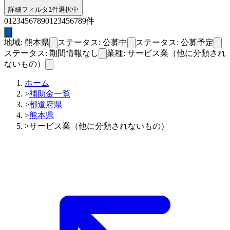
詳細フィルタ
1件選択中
0
1
2
3
4
5
6
7
8
9
0
1
2
3
4
5
6
7
8
9
件
地域: 熊本県
ステータス: 公募中
ステータス: 公募予定
ステータス: 期間情報なし
業種: サービス業（他に分類され
ないもの）
ホーム
>
補助金一覧
>
都道府県
>
熊本県
>
サービス業（他に分類されないもの）