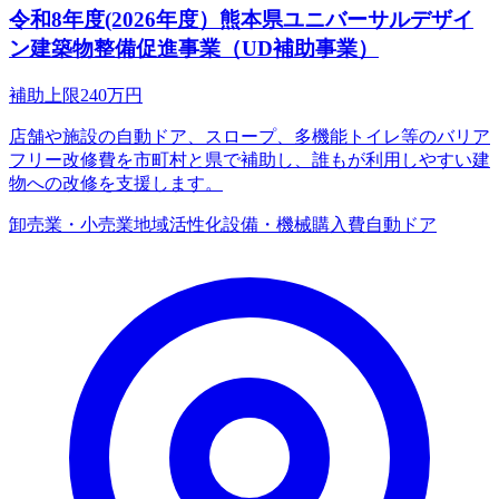
令和8年度(2026年度）熊本県ユニバーサルデザイ
ン建築物整備促進事業（UD補助事業）
補助上限
240
万円
店舗や施設の自動ドア、スロープ、多機能トイレ等のバリア
フリー改修費を市町村と県で補助し、誰もが利用しやすい建
物への改修を支援します。
卸売業・小売業
地域活性化
設備・機械購入費
自動ドア