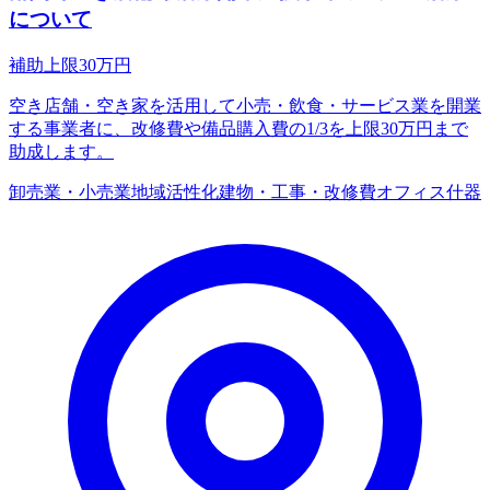
について
補助上限
30
万円
空き店舗・空き家を活用して小売・飲食・サービス業を開業
する事業者に、改修費や備品購入費の1/3を上限30万円まで
助成します。
卸売業・小売業
地域活性化
建物・工事・改修費
オフィス什器