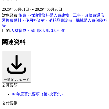
2026年06月01日 〜 2026年06月30日
対象経費
:
旅費・宿泊費
資料購入費
建物・工事・改修費
通信
運搬費
借料・使用料
資材・消耗品費
設備・機械購入費
保険料
等
目的
:
人材育成・雇用拡大
地域活性化
関連資料
一括ダウンロード
公募要領
R8年度募集要項（第2次募集）
交付要綱