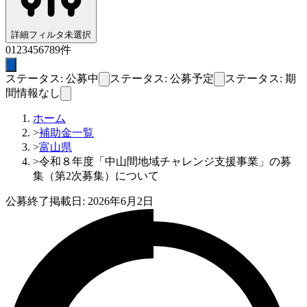
詳細フィルタ
未選択
0
1
2
3
4
5
6
7
8
9
件
ステータス: 公募中
ステータス: 公募予定
ステータス: 期
間情報なし
ホーム
>
補助金一覧
>
富山県
>
令和８年度「中山間地域チャレンジ支援事業」の募
集（第2次募集）について
公募終了
掲載日:
2026年6月2日