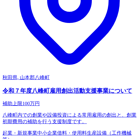
秋田県, 山本郡八峰町
令和７年度八峰町雇用創出活動支援事業について
補助上限
100
万円
八峰町内での創業や設備投資による常用雇用の創出と、創業
初期費用の補助を行う支援制度です。
起業・新規事業
中小企業
借料・使用料
生産設備（工作機械