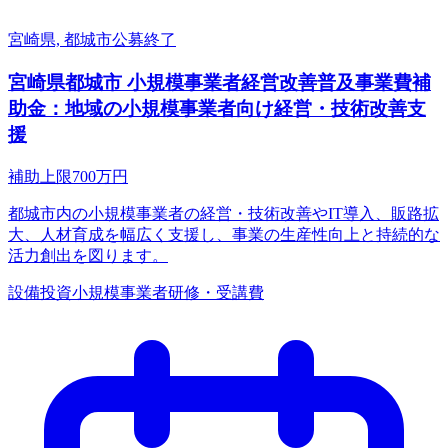
宮崎県, 都城市
公募終了
宮崎県都城市 小規模事業者経営改善普及事業費補
助金：地域の小規模事業者向け経営・技術改善支
援
補助上限
700
万円
都城市内の小規模事業者の経営・技術改善やIT導入、販路拡
大、人材育成を幅広く支援し、事業の生産性向上と持続的な
活力創出を図ります。
設備投資
小規模事業者
研修・受講費