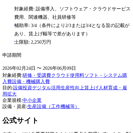
対象経費: 設備導入、ソフトウェア・クラウドサービス
費用、関連機器、社員研修等
補助率: 3/4（条件により2/3または3/4となる旨の記載が
あり、賃上げ幅等で差があります）
上限額: 2,250万円
申請期間
2026年02月24日 〜 2026年06月09日
対象経費
:
研修・受講費
クラウド使用料
ソフト・システム購
入費
設備・機械購入費
目的
:
設備投資
デジタル活用
生産性向上
賃上げ
人材育成・雇
用拡大
企業規模
:
中小企業
設備・資産
:
生産設備（工作機械等）
公式サイト