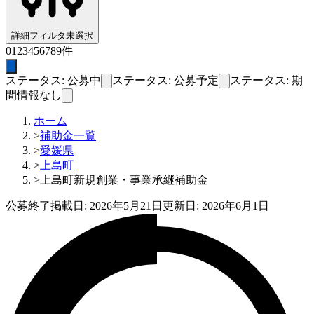
詳細フィルタ
未選択
0
1
2
3
4
5
6
7
8
9
件
ステータス: 公募中
ステータス: 公募予定
ステータス: 期
間情報なし
ホーム
>
補助金一覧
>
愛媛県
>
上島町
>
上島町新規創業・事業承継補助金
公募終了
掲載日:
2026年5月21日
更新日:
2026年6月1日