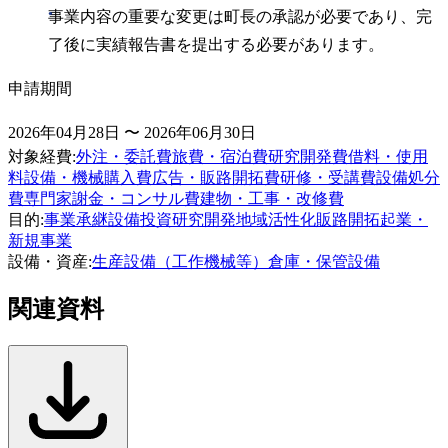
事業内容の重要な変更は町長の承認が必要であり、完
了後に実績報告書を提出する必要があります。
申請期間
2026年04月28日 〜 2026年06月30日
対象経費
:
外注・委託費
旅費・宿泊費
研究開発費
借料・使用
料
設備・機械購入費
広告・販路開拓費
研修・受講費
設備処分
費
専門家謝金・コンサル費
建物・工事・改修費
目的
:
事業承継
設備投資
研究開発
地域活性化
販路開拓
起業・
新規事業
設備・資産
:
生産設備（工作機械等）
倉庫・保管設備
関連資料