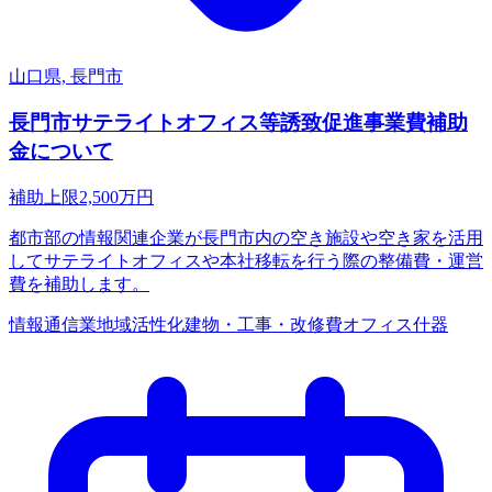
山口県, 長門市
長門市サテライトオフィス等誘致促進事業費補助
金について
補助上限
2,500
万円
都市部の情報関連企業が長門市内の空き施設や空き家を活用
してサテライトオフィスや本社移転を行う際の整備費・運営
費を補助します。
情報通信業
地域活性化
建物・工事・改修費
オフィス什器