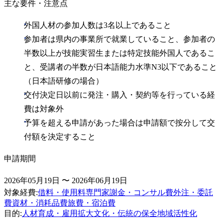
主な要件・注意点
外国人材の参加人数は3名以上であること
参加者は県内の事業所で就業していること、参加者の
半数以上が技能実習生または特定技能外国人であるこ
と、受講者の半数が日本語能力水準N3以下であること
（日本語研修の場合）
交付決定日以前に発注・購入・契約等を行っている経
費は対象外
予算を超える申請があった場合は申請額で按分して交
付額を決定すること
申請期間
2026年05月19日 〜 2026年06月19日
対象経費
:
借料・使用料
専門家謝金・コンサル費
外注・委託
費
資材・消耗品費
旅費・宿泊費
目的
:
人材育成・雇用拡大
文化・伝統の保全
地域活性化