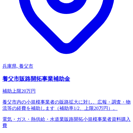
兵庫県, 養父市
養父市販路開拓事業補助金
補助上限
20
万円
養父市内の小規模事業者の販路拡大に対し、広報・調査・物
流等の経費を補助します（補助率1/2、上限20万円）。
電気・ガス・熱供給・水道業
販路開拓
小規模事業者
資料購入
費