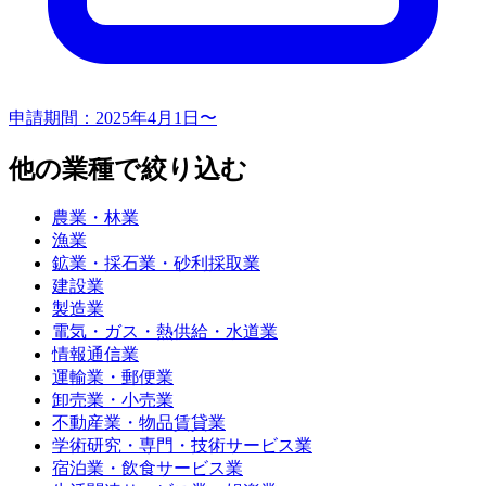
申請期間：
2025年4月1日〜
他の業種で絞り込む
農業・林業
漁業
鉱業・採石業・砂利採取業
建設業
製造業
電気・ガス・熱供給・水道業
情報通信業
運輸業・郵便業
卸売業・小売業
不動産業・物品賃貸業
学術研究・専門・技術サービス業
宿泊業・飲食サービス業