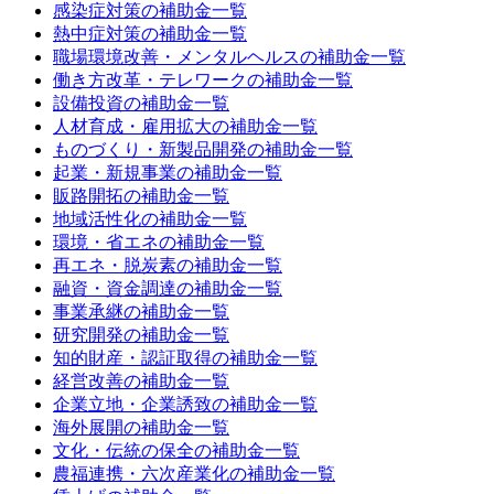
感染症対策
の補助金一覧
熱中症対策
の補助金一覧
職場環境改善・メンタルヘルス
の補助金一覧
働き方改革・テレワーク
の補助金一覧
設備投資
の補助金一覧
人材育成・雇用拡大
の補助金一覧
ものづくり・新製品開発
の補助金一覧
起業・新規事業
の補助金一覧
販路開拓
の補助金一覧
地域活性化
の補助金一覧
環境・省エネ
の補助金一覧
再エネ・脱炭素
の補助金一覧
融資・資金調達
の補助金一覧
事業承継
の補助金一覧
研究開発
の補助金一覧
知的財産・認証取得
の補助金一覧
経営改善
の補助金一覧
企業立地・企業誘致
の補助金一覧
海外展開
の補助金一覧
文化・伝統の保全
の補助金一覧
農福連携・六次産業化
の補助金一覧