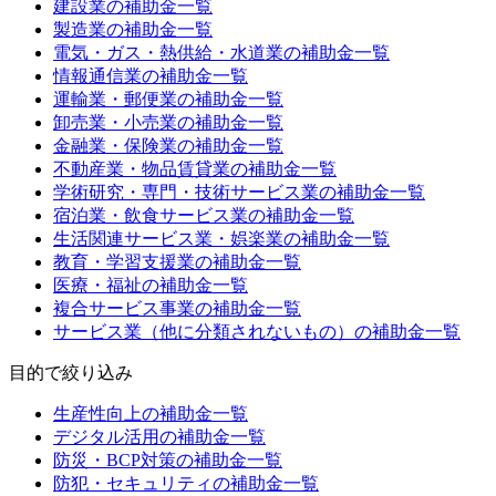
建設業
の補助金一覧
製造業
の補助金一覧
電気・ガス・熱供給・水道業
の補助金一覧
情報通信業
の補助金一覧
運輸業・郵便業
の補助金一覧
卸売業・小売業
の補助金一覧
金融業・保険業
の補助金一覧
不動産業・物品賃貸業
の補助金一覧
学術研究・専門・技術サービス業
の補助金一覧
宿泊業・飲食サービス業
の補助金一覧
生活関連サービス業・娯楽業
の補助金一覧
教育・学習支援業
の補助金一覧
医療・福祉
の補助金一覧
複合サービス事業
の補助金一覧
サービス業（他に分類されないもの）
の補助金一覧
目的
で絞り込み
生産性向上
の補助金一覧
デジタル活用
の補助金一覧
防災・BCP対策
の補助金一覧
防犯・セキュリティ
の補助金一覧