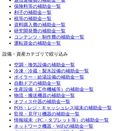
通信運搬費
の補助金一覧
保険料等
の補助金一覧
利子
の補助金一覧
税等
の補助金一覧
資料購入費
の補助金一覧
研究開発費
の補助金一覧
コンテンツ・制作費
の補助金一覧
運転資金
の補助金一覧
設備・資産カテゴリ
で絞り込み
空調・換気設備
の補助金一覧
冷凍・冷蔵・製氷設備
の補助金一覧
ボイラー・給湯設備
の補助金一覧
自動ドア
の補助金一覧
生産設備（工作機械等）
の補助金一覧
物流・搬送機器
の補助金一覧
オフィス什器
の補助金一覧
POS・レジ・キャッシュレス端末
の補助金一覧
監視・見守り機器
の補助金一覧
情報端末（PC・タブレット等）
の補助金一覧
ネットワーク機器・WiFi
の補助金一覧