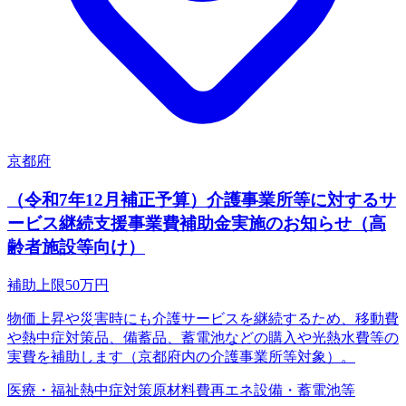
京都府
（令和7年12月補正予算）介護事業所等に対するサ
ービス継続支援事業費補助金実施のお知らせ（高
齢者施設等向け）
補助上限
50
万円
物価上昇や災害時にも介護サービスを継続するため、移動費
や熱中症対策品、備蓄品、蓄電池などの購入や光熱水費等の
実費を補助します（京都府内の介護事業所等対象）。
医療・福祉
熱中症対策
原材料費
再エネ設備・蓄電池等