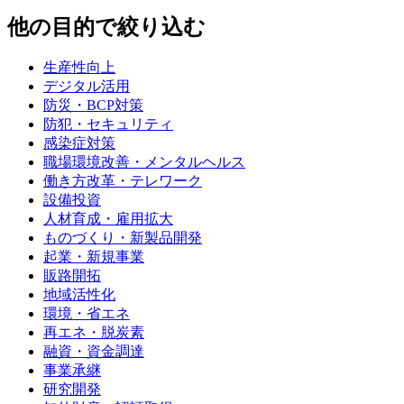
他の目的で絞り込む
生産性向上
デジタル活用
防災・BCP対策
防犯・セキュリティ
感染症対策
職場環境改善・メンタルヘルス
働き方改革・テレワーク
設備投資
人材育成・雇用拡大
ものづくり・新製品開発
起業・新規事業
販路開拓
地域活性化
環境・省エネ
再エネ・脱炭素
融資・資金調達
事業承継
研究開発