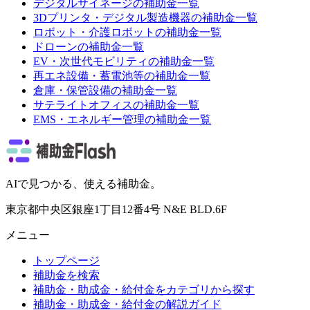
デジタルサイネージ
の補助金一覧
3Dプリンタ・デジタル製造機器
の補助金一覧
ロボット・介護ロボット
の補助金一覧
ドローン
の補助金一覧
EV・次世代モビリティ
の補助金一覧
再エネ設備・蓄電池等
の補助金一覧
倉庫・保管設備
の補助金一覧
サテライトオフィス
の補助金一覧
EMS・エネルギー管理
の補助金一覧
AIで見つかる、使える補助金。
東京都中央区銀座1丁目12番4号 N&E BLD.6F
メニュー
トップページ
補助金を検索
補助金・助成金・給付金をカテゴリから探す
補助金・助成金・給付金の解説ガイド