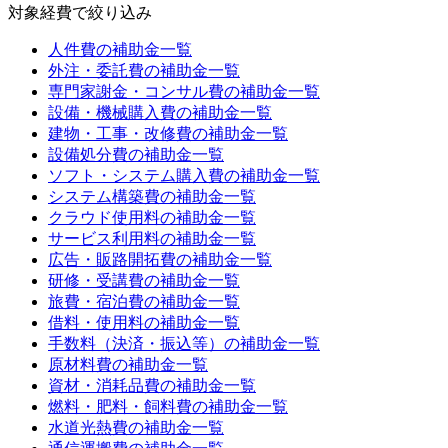
対象経費
で絞り込み
人件費
の補助金一覧
外注・委託費
の補助金一覧
専門家謝金・コンサル費
の補助金一覧
設備・機械購入費
の補助金一覧
建物・工事・改修費
の補助金一覧
設備処分費
の補助金一覧
ソフト・システム購入費
の補助金一覧
システム構築費
の補助金一覧
クラウド使用料
の補助金一覧
サービス利用料
の補助金一覧
広告・販路開拓費
の補助金一覧
研修・受講費
の補助金一覧
旅費・宿泊費
の補助金一覧
借料・使用料
の補助金一覧
手数料（決済・振込等）
の補助金一覧
原材料費
の補助金一覧
資材・消耗品費
の補助金一覧
燃料・肥料・飼料費
の補助金一覧
水道光熱費
の補助金一覧