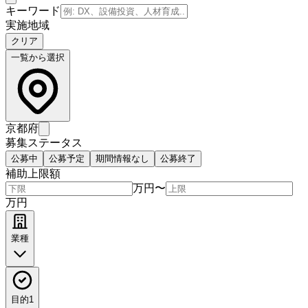
キーワード
実施地域
クリア
一覧から選択
京都府
募集ステータス
公募中
公募予定
期間情報なし
公募終了
補助上限額
万円
〜
万円
業種
目的
1