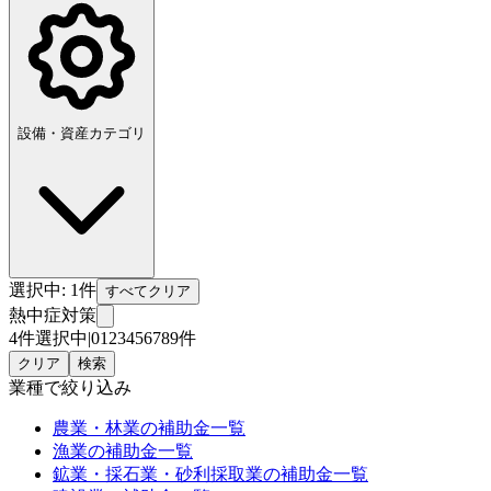
設備・資産カテゴリ
選択中:
1
件
すべてクリア
熱中症対策
4件選択中
|
0
1
2
3
4
5
6
7
8
9
件
クリア
検索
業種
で絞り込み
農業・林業
の補助金一覧
漁業
の補助金一覧
鉱業・採石業・砂利採取業
の補助金一覧