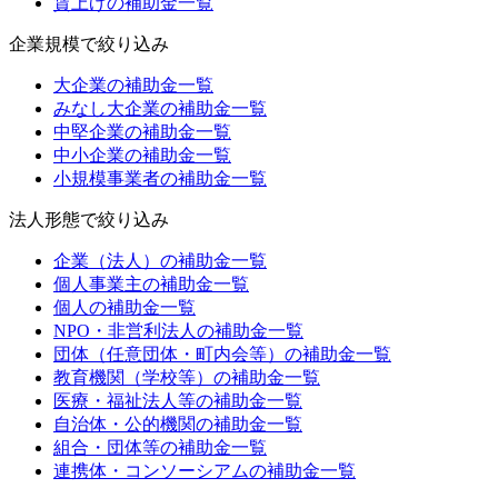
賃上げ
の補助金一覧
企業規模
で絞り込み
大企業
の補助金一覧
みなし大企業
の補助金一覧
中堅企業
の補助金一覧
中小企業
の補助金一覧
小規模事業者
の補助金一覧
法人形態
で絞り込み
企業（法人）
の補助金一覧
個人事業主
の補助金一覧
個人
の補助金一覧
NPO・非営利法人
の補助金一覧
団体（任意団体・町内会等）
の補助金一覧
教育機関（学校等）
の補助金一覧
医療・福祉法人等
の補助金一覧
自治体・公的機関
の補助金一覧
組合・団体等
の補助金一覧
連携体・コンソーシアム
の補助金一覧