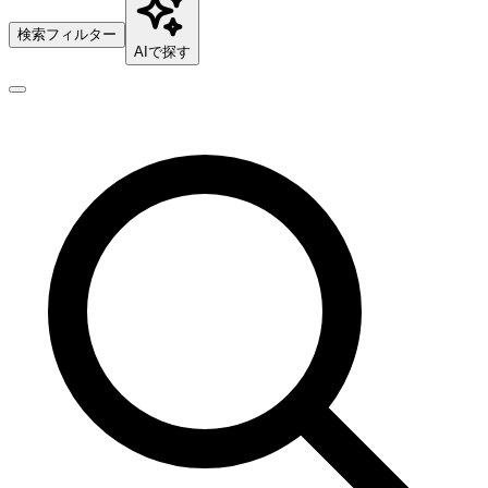
検索フィルター
AIで探す