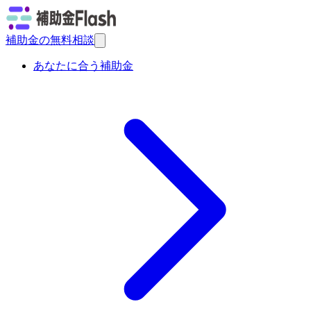
補助金の無料相談
あなたに合う補助金