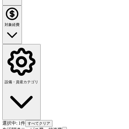
対象経費
設備・資産カテゴリ
選択中:
1
件
すべてクリア