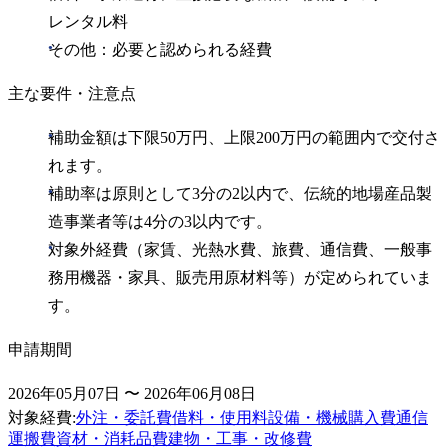
レンタル料
その他：必要と認められる経費
主な要件・注意点
補助金額は下限50万円、上限200万円の範囲内で交付さ
れます。
補助率は原則として3分の2以内で、伝統的地場産品製
造事業者等は4分の3以内です。
対象外経費（家賃、光熱水費、旅費、通信費、一般事
務用機器・家具、販売用原材料等）が定められていま
す。
申請期間
2026年05月07日 〜 2026年06月08日
対象経費
:
外注・委託費
借料・使用料
設備・機械購入費
通信
運搬費
資材・消耗品費
建物・工事・改修費