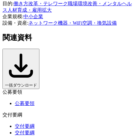
目的
:
働き方改革・テレワーク
職場環境改善・メンタルヘル
ス
人材育成・雇用拡大
企業規模
:
中小企業
設備・資産
:
ネットワーク機器・WiFi
空調・換気設備
関連資料
一括ダウンロード
公募要領
公募要領
交付要綱
交付要綱
交付要綱