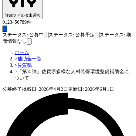
詳細フィルタ
未選択
0
1
2
3
4
5
6
7
8
9
件
ステータス: 公募中
ステータス: 公募予定
ステータス: 期
間情報なし
ホーム
>
補助金一覧
>
佐賀県
>
「第４弾」佐賀県多様な人材確保環境整備補助金に
ついて
公募終了
掲載日:
2026年4月2日
更新日:
2026年6月1日