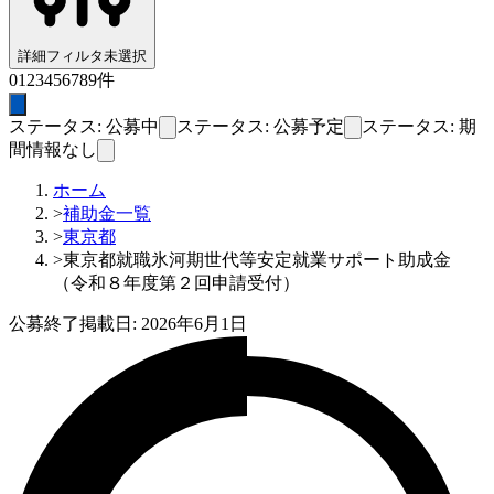
詳細フィルタ
未選択
0
1
2
3
4
5
6
7
8
9
件
ステータス: 公募中
ステータス: 公募予定
ステータス: 期
間情報なし
ホーム
>
補助金一覧
>
東京都
>
東京都就職氷河期世代等安定就業サポート助成金
（令和８年度第２回申請受付）
公募終了
掲載日:
2026年6月1日