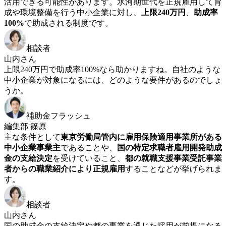
活用できる可能性があります。氷河期世代を正規雇用して育
成や環境整備を行う中小企業に対し、
上限240万円
、
助成率
100%
で助成される制度です。
相談者
山内さん
上限240万円で助成率100%なら助かりますね。自社のような
中小企業が対象になるには、どのような要件があるのでしょ
うか。
補助金フラッシュ
編集部 篠原
主な条件として
東京労働局管内に雇用保険適用事業所がある
中小企業事業主
であることや、
国の特定求職者雇用開発助成
金の支給決定
を受けていること、
都の就職支援事業受託事業
者からの職業紹介により正規雇用
することなどが挙げられま
す。
相談者
山内さん
国の助成金の支給決定や都の事業を通じた採用が前提になる