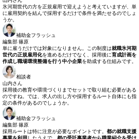
山内さん
氷河期世代の方を正規雇用で迎えようと考えていますが、単
に雇用契約を結んで採用するだけで条件を満たせるのでしょ
うか。
補助金フラッシュ
編集部 篠原
単に雇うだけでは対象になりません。この制度は
就職氷河期
世代の正規雇用化
を進めるだけでなく、採用後に
育成計画を
作成し職場環境整備を行う中小企業
を助成する仕組みです。
相談者
山内さん
採用後の教育や環境づくりまでセットで取り組む必要がある
のですね。では、求人の出し方や採用するルート自体にも指
定の条件があるのでしょうか。
補助金フラッシュ
編集部 篠原
採用ルートは特に注意が必要なポイントです。
都の就職支援
事業を利用
したうえで、
都の受託事業者から職業紹介を受け