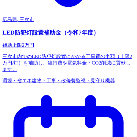
広島県, 三次市
LED防犯灯設置補助金（令和7年度）
補助上限
2
万円
三次市内でのLED防犯灯設置にかかる工事費の半額（上限2
万円/灯）を補助し、維持費や電気料金・CO2削減に貢献し
ます。
環境・省エネ
建物・工事・改修費
監視・見守り機器