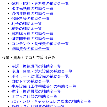
燃料・肥料・飼料費
の補助金一覧
水道光熱費
の補助金一覧
通信運搬費
の補助金一覧
保険料等
の補助金一覧
利子
の補助金一覧
税等
の補助金一覧
資料購入費
の補助金一覧
研究開発費
の補助金一覧
コンテンツ・制作費
の補助金一覧
運転資金
の補助金一覧
設備・資産カテゴリ
で絞り込み
空調・換気設備
の補助金一覧
冷凍・冷蔵・製氷設備
の補助金一覧
ボイラー・給湯設備
の補助金一覧
自動ドア
の補助金一覧
生産設備（工作機械等）
の補助金一覧
物流・搬送機器
の補助金一覧
オフィス什器
の補助金一覧
POS・レジ・キャッシュレス端末
の補助金一覧
監視・見守り機器
の補助金一覧