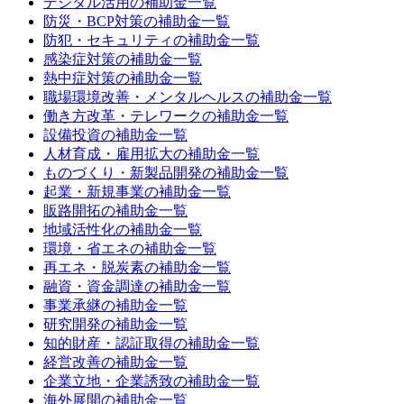
デジタル活用
の補助金一覧
防災・BCP対策
の補助金一覧
防犯・セキュリティ
の補助金一覧
感染症対策
の補助金一覧
熱中症対策
の補助金一覧
職場環境改善・メンタルヘルス
の補助金一覧
働き方改革・テレワーク
の補助金一覧
設備投資
の補助金一覧
人材育成・雇用拡大
の補助金一覧
ものづくり・新製品開発
の補助金一覧
起業・新規事業
の補助金一覧
販路開拓
の補助金一覧
地域活性化
の補助金一覧
環境・省エネ
の補助金一覧
再エネ・脱炭素
の補助金一覧
融資・資金調達
の補助金一覧
事業承継
の補助金一覧
研究開発
の補助金一覧
知的財産・認証取得
の補助金一覧
経営改善
の補助金一覧
企業立地・企業誘致
の補助金一覧
海外展開
の補助金一覧