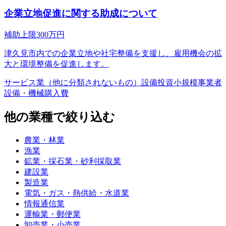
企業立地促進に関する助成について
補助上限
300
万円
津久見市内での企業立地や社宅整備を支援し、雇用機会の拡
大と環境整備を促進します。
サービス業（他に分類されないもの）
設備投資
小規模事業者
設備・機械購入費
他の業種で絞り込む
農業・林業
漁業
鉱業・採石業・砂利採取業
建設業
製造業
電気・ガス・熱供給・水道業
情報通信業
運輸業・郵便業
卸売業・小売業