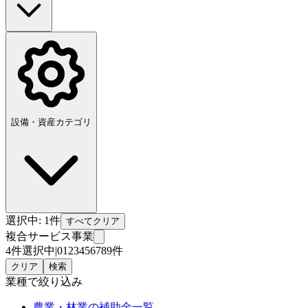
設備・資産カテゴリ
選択中:
1
件
すべてクリア
複合サービス事業
4件選択中
|
0
1
2
3
4
5
6
7
8
9
件
クリア
検索
業種
で絞り込み
農業・林業
の補助金一覧