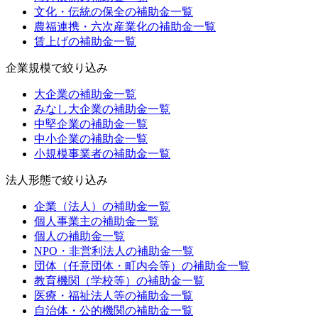
文化・伝統の保全
の補助金一覧
農福連携・六次産業化
の補助金一覧
賃上げ
の補助金一覧
企業規模
で絞り込み
大企業
の補助金一覧
みなし大企業
の補助金一覧
中堅企業
の補助金一覧
中小企業
の補助金一覧
小規模事業者
の補助金一覧
法人形態
で絞り込み
企業（法人）
の補助金一覧
個人事業主
の補助金一覧
個人
の補助金一覧
NPO・非営利法人
の補助金一覧
団体（任意団体・町内会等）
の補助金一覧
教育機関（学校等）
の補助金一覧
医療・福祉法人等
の補助金一覧
自治体・公的機関
の補助金一覧