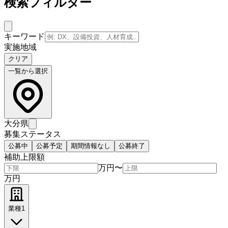
検索フィルター
キーワード
実施地域
クリア
一覧から選択
大分県
募集ステータス
公募中
公募予定
期間情報なし
公募終了
補助上限額
万円
〜
万円
業種
1