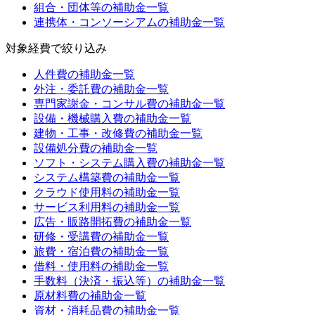
組合・団体等
の補助金一覧
連携体・コンソーシアム
の補助金一覧
対象経費
で絞り込み
人件費
の補助金一覧
外注・委託費
の補助金一覧
専門家謝金・コンサル費
の補助金一覧
設備・機械購入費
の補助金一覧
建物・工事・改修費
の補助金一覧
設備処分費
の補助金一覧
ソフト・システム購入費
の補助金一覧
システム構築費
の補助金一覧
クラウド使用料
の補助金一覧
サービス利用料
の補助金一覧
広告・販路開拓費
の補助金一覧
研修・受講費
の補助金一覧
旅費・宿泊費
の補助金一覧
借料・使用料
の補助金一覧
手数料（決済・振込等）
の補助金一覧
原材料費
の補助金一覧
資材・消耗品費
の補助金一覧