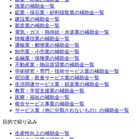
漁業
の補助金一覧
鉱業・採石業・砂利採取業
の補助金一覧
建設業
の補助金一覧
製造業
の補助金一覧
電気・ガス・熱供給・水道業
の補助金一覧
情報通信業
の補助金一覧
運輸業・郵便業
の補助金一覧
卸売業・小売業
の補助金一覧
金融業・保険業
の補助金一覧
不動産業・物品賃貸業
の補助金一覧
学術研究・専門・技術サービス業
の補助金一覧
宿泊業・飲食サービス業
の補助金一覧
生活関連サービス業・娯楽業
の補助金一覧
教育・学習支援業
の補助金一覧
医療・福祉
の補助金一覧
複合サービス事業
の補助金一覧
サービス業（他に分類されないもの）
の補助金一覧
目的
で絞り込み
生産性向上
の補助金一覧