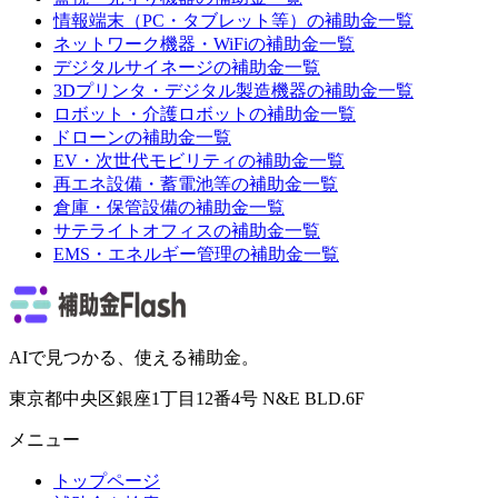
情報端末（PC・タブレット等）
の補助金一覧
ネットワーク機器・WiFi
の補助金一覧
デジタルサイネージ
の補助金一覧
3Dプリンタ・デジタル製造機器
の補助金一覧
ロボット・介護ロボット
の補助金一覧
ドローン
の補助金一覧
EV・次世代モビリティ
の補助金一覧
再エネ設備・蓄電池等
の補助金一覧
倉庫・保管設備
の補助金一覧
サテライトオフィス
の補助金一覧
EMS・エネルギー管理
の補助金一覧
AIで見つかる、使える補助金。
東京都中央区銀座1丁目12番4号 N&E BLD.6F
メニュー
トップページ